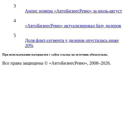
3
Анонс номера «АвтоБизнесРевю» за июль-август
4
«АвтоБизнесРевю» актуализировал базу дилеров
5
Доля флит-сегмента у дилеров опустилась ниже
20%
При использовании материалов с сайта ссылка на источник обязательна.
Все права защищены © «АвтоБизнесРевю», 2008–2026.