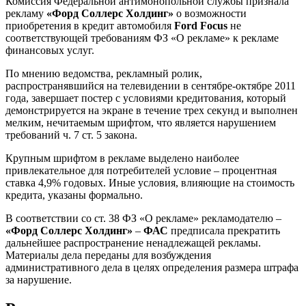
Комиссия Федеральной антимонопольной службы признала
рекламу
«Форд Соллерс Холдинг»
о возможности
приобретения в кредит автомобиля
Ford Focus
не
соответствующей требованиям ФЗ «О рекламе» к рекламе
финансовых услуг.
По мнению ведомства, рекламный ролик,
распространявшийся на телевидении в сентябре-октябре 2011
года, завершает постер с условиями кредитования, который
демонстрируется на экране в течение трех секунд и выполнен
мелким, нечитаемым шрифтом, что является нарушением
требований ч. 7 ст. 5 закона.
Крупным шрифтом в рекламе выделено наиболее
привлекательное для потребителей условие – процентная
ставка 4,9% годовых. Иные условия, влияющие на стоимость
кредита, указаны формально.
В соответствии со ст. 38 ФЗ «О рекламе» рекламодателю –
«Форд Соллерс Холдинг»
–
ФАС
предписала прекратить
дальнейшее распространение ненадлежащей рекламы.
Материалы дела переданы для возбуждения
административного дела в целях определения размера штрафа
за нарушение.