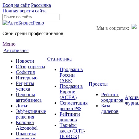
Вход на сайт
Рассылка
Полная версия сайта
Мы в соцсетях:
Свой среди профессионалов
Меню
Автобизнес
Статистика
Новости
Обзор прессы
Продажи в
События
России
Интервью
(АЕБ)
Рецепты
Проекты
Продажи в
успеха
Европе
Персоны
Рейтинг
(ACEA)
Архив
автобизнеса
холдингов
Сегментация
журна
Досье
База
рынка РФ
Эффективные
дилеров
Рейтинги
решения
дилеров
Колонка
Тарифы
Akzonobel
каско (ЭЛТ-
Практика
ПОИСК)