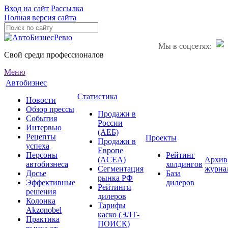
Вход на сайт
Рассылка
Полная версия сайта
Мы в соцсетях:
Свой среди профессионалов
Меню
Автобизнес
Статистика
Новости
Обзор прессы
Продажи в
События
России
Интервью
(АЕБ)
Рецепты
Проекты
Продажи в
успеха
Европе
Персоны
Рейтинг
(ACEA)
Архив
автобизнеса
холдингов
Сегментация
журна
Досье
База
рынка РФ
Эффективные
дилеров
Рейтинги
решения
дилеров
Колонка
Тарифы
Akzonobel
каско (ЭЛТ-
Практика
ПОИСК)