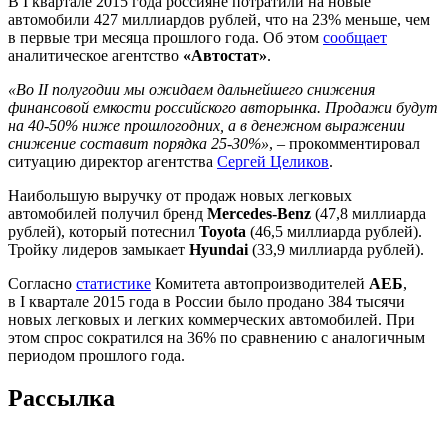
В I квартале 2015 года россияне потратили на новые
автомобили 427 миллиардов рублей, что на 23% меньше, чем
в первые три месяца прошлого года. Об этом
сообщает
аналитическое агентство
«Автостат»
.
«Во II полугодии мы ожидаем дальнейшего снижения
финансовой емкости российского авторынка. Продажи будут
на 40-50% ниже прошлогодних, а в денежном выражении
снижение составит порядка 25-30%»
, – прокомментировал
ситуацию директор агентства
Сергей Целиков
.
Наибольшую выручку от продаж новых легковых
автомобилей получил бренд
Mercedes-Benz
(47,8 миллиарда
рублей), который потеснил
Toyota
(46,5 миллиарда рублей).
Тройку лидеров замыкает
Hyundai
(33,9 миллиарда рублей).
Согласно
статистике
Комитета автопроизводителей
АЕБ
,
в I квартале 2015 года в России было продано 384 тысячи
новых легковых и легких коммерческих автомобилей. При
этом спрос сократился на 36% по сравнению с аналогичным
периодом прошлого года.
Рассылка