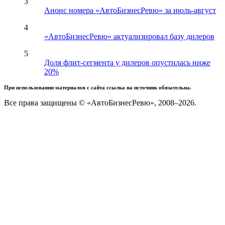
3
Анонс номера «АвтоБизнесРевю» за июль-август
4
«АвтоБизнесРевю» актуализировал базу дилеров
5
Доля флит-сегмента у дилеров опустилась ниже
20%
При использовании материалов с сайта ссылка на источник обязательна.
Все права защищены © «АвтоБизнесРевю», 2008–2026.