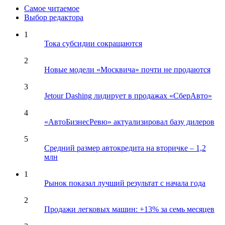
Самое читаемое
Выбор редактора
1
Тока субсидии сокращаются
2
Новые модели «Москвича» почти не продаются
3
Jetour Dashing лидирует в продажах «СберАвто»
4
«АвтоБизнесРевю» актуализировал базу дилеров
5
Средний размер автокредита на вторичке – 1,2
млн
1
Рынок показал лучший результат с начала года
2
Продажи легковых машин: +13% за семь месяцев