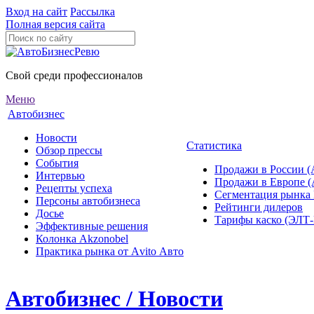
Вход на сайт
Рассылка
Полная версия сайта
Свой среди профессионалов
Меню
Автобизнес
Новости
Статистика
Обзор прессы
События
Продажи в России (
Интервью
Продажи в Европе 
Рецепты успеха
Сегментация рынка
Персоны автобизнеса
Рейтинги дилеров
Досье
Тарифы каско (ЭЛ
Эффективные решения
Колонка Akzonobel
Практика рынка от Аvito Авто
Автобизнес / Новости