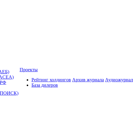
Проекты
АЕБ)
(ACEA)
Рейтинг холдингов
Архив журнала
Аудиожурнал
 РФ
База дилеров
Т-ПОИСК)