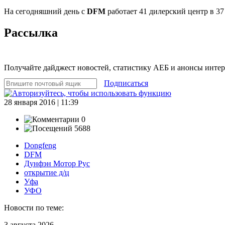
На сегодняшний день с
DFM
работает 41 дилерский центр в 3
Рассылка
Получайте дайджест новостей, статистику АЕБ и анонсы инте
Подписаться
28 января 2016 | 11:39
0
5688
Dongfeng
DFM
Дунфэн Мотор Рус
открытие д/ц
Уфа
УФО
Новости по теме:
3 августа 2026