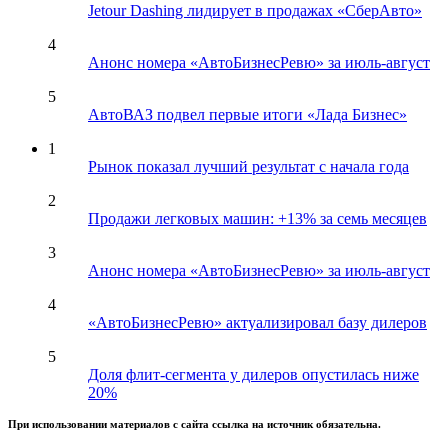
Jetour Dashing лидирует в продажах «СберАвто»
4
Анонс номера «АвтоБизнесРевю» за июль-август
5
АвтоВАЗ подвел первые итоги «Лада Бизнес»
1
Рынок показал лучший результат с начала года
2
Продажи легковых машин: +13% за семь месяцев
3
Анонс номера «АвтоБизнесРевю» за июль-август
4
«АвтоБизнесРевю» актуализировал базу дилеров
5
Доля флит-сегмента у дилеров опустилась ниже
20%
При использовании материалов с сайта ссылка на источник обязательна.