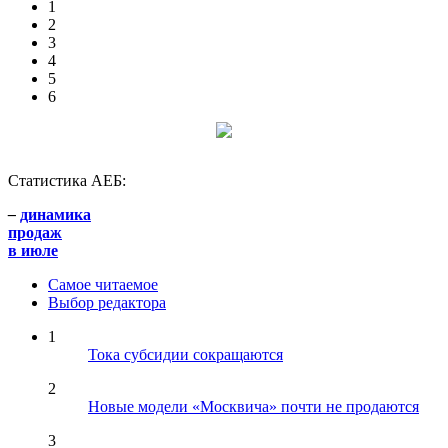
1
2
3
4
5
6
Статистика АЕБ:
–
динамика
продаж
в июле
Самое читаемое
Выбор редактора
1
Тока субсидии сокращаются
2
Новые модели «Москвича» почти не продаются
3