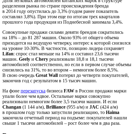
Доля легковых автомобилей китайских марок в структуре
разделения рынка по стране происхождения бренда
в 2014 году опустилась до 3,3% (годом ранее показатель
составлял 3,8%). При этом еще по итогам трех кварталов
прошлого года продукция из Поднебесной занимала 3,4%.
Совокупные продажи силами девяти брендов сократились
на 18% – до 81 287 машин. Около 93% от общего объема
приходится на ведущую четверку, интерес к которой снизился
на уровне 10-30%. В частности, позицию лидера сохраняет
Lifan
: спрос стал меньше на 14% и составил 23,6 тысячи
машин.
Geely
и
Chery
реализовали 18,8 и 18,1 тысячи
автомобилей соответственно, но если в первом случае объемы
снизились на 31%, то во втором – немногим более 8,5%.
В свою очередь
Great Wall
потерял до четверти покупателей,
закончив год с результатом в 15 тысяч машин.
На фоне
перезапуска
бизнеса
FAW
в России продажи марки
упали более чем вдвое. Остальные марки совокупно
реализовали немногим более 3,5 тысячи машин. И если
Changan
(1 144 а/м),
Brilliance
(955 а/м) и
JAC
(424 а/м)
в прошлом году только запустили реализацию, то
Haima
закончила отчетный период на подъеме: покупателей нашли
свыше 1 тысячи автомобилей – рост более чем в два раза.