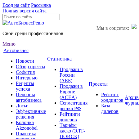
Вход на сайт
Рассылка
Полная версия сайта
Мы в соцсетях:
Свой среди профессионалов
Меню
Автобизнес
Статистика
Новости
Обзор прессы
Продажи в
События
России
Интервью
(АЕБ)
Рецепты
Проекты
Продажи в
успеха
Европе
Персоны
Рейтинг
(ACEA)
Архив
автобизнеса
холдингов
Сегментация
журна
Досье
База
рынка РФ
Эффективные
дилеров
Рейтинги
решения
дилеров
Колонка
Тарифы
Akzonobel
каско (ЭЛТ-
Практика
ПОИСК)