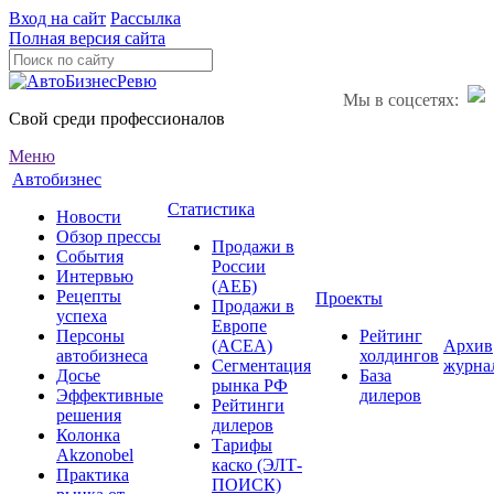
Вход на сайт
Рассылка
Полная версия сайта
Мы в соцсетях:
Свой среди профессионалов
Меню
Автобизнес
Статистика
Новости
Обзор прессы
Продажи в
События
России
Интервью
(АЕБ)
Рецепты
Проекты
Продажи в
успеха
Европе
Персоны
Рейтинг
(ACEA)
Архив
автобизнеса
холдингов
Сегментация
журна
Досье
База
рынка РФ
Эффективные
дилеров
Рейтинги
решения
дилеров
Колонка
Тарифы
Akzonobel
каско (ЭЛТ-
Практика
ПОИСК)