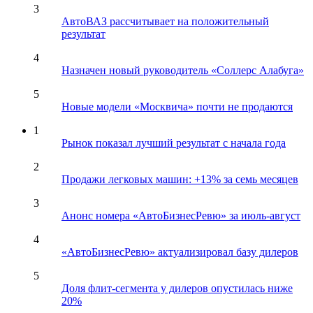
3
АвтоВАЗ рассчитывает на положительный
результат
4
Назначен новый руководитель «Соллерс Алабуга»
5
Новые модели «Москвича» почти не продаются
1
Рынок показал лучший результат с начала года
2
Продажи легковых машин: +13% за семь месяцев
3
Анонс номера «АвтоБизнесРевю» за июль-август
4
«АвтоБизнесРевю» актуализировал базу дилеров
5
Доля флит-сегмента у дилеров опустилась ниже
20%