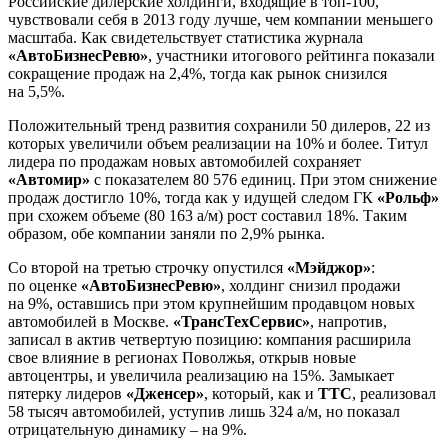
Российские дилерские холдинги, входящие в топ-100,
чувствовали себя в 2013 году лучше, чем компании меньшего
масштаба. Как свидетельствует статистика журнала
«АвтоБизнесРевю»
, участники итогового рейтинга показали
сокращение продаж на 2,4%, тогда как рынок снизился
на 5,5%.
Положительный тренд развития сохранили 50 дилеров, 22 из
которых увеличили объем реализации на 10% и более. Титул
лидера по продажам новых автомобилей сохраняет
«Автомир»
с показателем 80 576 единиц. При этом снижение
продаж достигло 10%, тогда как у идущей следом ГК
«Рольф»
при схожем объеме (80 163 а/м) рост составил 18%. Таким
образом, обе компании заняли по 2,9% рынка.
Со второй на третью строчку опустился
«Мэйджор»
:
по оценке
«АвтоБизнесРевю»
, холдинг снизил продажи
на 9%, оставшись при этом крупнейшим продавцом новых
автомобилей в Москве.
«ТрансТехСервис»
, напротив,
записал в актив четвертую позицию: компания расширила
свое влияние в регионах Поволжья, открыв новые
автоцентры, и увеличила реализацию на 15%. Замыкает
пятерку лидеров
«Дженсер»
, который, как и
ТТС
, реализовал
58 тысяч автомобилей, уступив лишь 324 а/м, но показал
отрицательную динамику – на 9%.