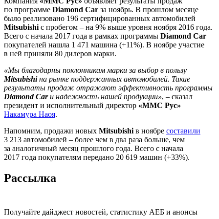
Компания
«ММС Рус»
объявляет результаты продаж
по программе
Diamond Car
за ноябрь. В прошлом месяце
было реализовано 196 сертифицированных автомобилей
Mitsubishi
с пробегом – на 9% выше уровня ноября 2016 года.
Всего с начала 2017 года в рамках программы
Diamond Car
покупателей нашла 1 471 машина (+11%). В ноябре участие
в ней приняли 80 дилеров марки.
«Мы благодарны поклонникам марки за выбор в пользу
Mitsubishi
на рынке поддержанных автомобилей. Такие
результаты продаж отражают эффективность программы
Diamond Car
и надежность нашей продукции»
, – сказал
президент и исполнительный директор
«ММС Рус»
Накамура Наоя
.
Напомним, продажи новых
Mitsubishi
в ноябре
составили
3 213 автомобилей – более чем в два раза больше, чем
за аналогичный месяц прошлого года. Всего с начала
2017 года покупателям передано 20 619 машин (+33%).
Рассылка
Получайте дайджест новостей, статистику АЕБ и анонсы