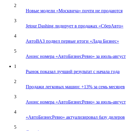
2
Новые модели «Москвича» почти не продаются
3
Jetour Dashing лидирует в продажах «СберАвто»
4
АвтоВАЗ подвел первые итоги «Лада Бизнес»
5
Анонс номера «АвтоБизнесРевю» за июль-август
1
Рынок показал лучший результат с начала года
2
Продажи легковых машин: +13% за семь месяцев
3
Анонс номера «АвтоБизнесРевю» за июль-август
4
«АвтоБизнесРевю» актуализировал базу дилеров
5