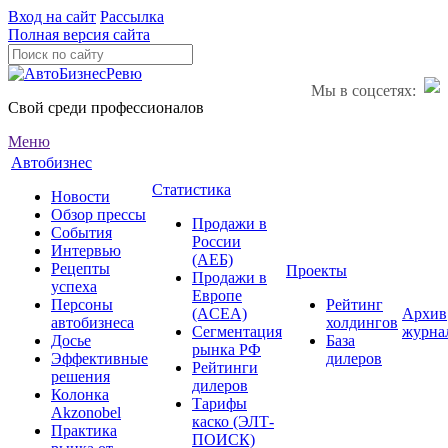
Вход на сайт
Рассылка
Полная версия сайта
Мы в соцсетях:
Свой среди профессионалов
Меню
Автобизнес
Статистика
Новости
Обзор прессы
Продажи в
События
России
Интервью
(АЕБ)
Рецепты
Проекты
Продажи в
успеха
Европе
Персоны
Рейтинг
(ACEA)
Архив
автобизнеса
холдингов
Сегментация
журна
Досье
База
рынка РФ
Эффективные
дилеров
Рейтинги
решения
дилеров
Колонка
Тарифы
Akzonobel
каско (ЭЛТ-
Практика
ПОИСК)