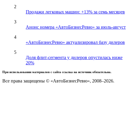
2
Продажи легковых машин: +13% за семь месяцев
3
Анонс номера «АвтоБизнесРевю» за июль-август
4
«АвтоБизнесРевю» актуализировал базу дилеров
5
Доля флит-сегмента у дилеров опустилась ниже
20%
При использовании материалов с сайта ссылка на источник обязательна.
Все права защищены © «АвтоБизнесРевю», 2008–2026.