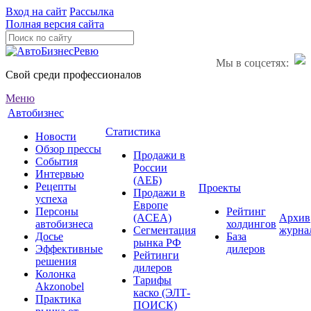
Вход на сайт
Рассылка
Полная версия сайта
Мы в соцсетях:
Свой среди профессионалов
Меню
Автобизнес
Статистика
Новости
Обзор прессы
Продажи в
События
России
Интервью
(АЕБ)
Рецепты
Проекты
Продажи в
успеха
Европе
Персоны
Рейтинг
(ACEA)
Архив
автобизнеса
холдингов
Сегментация
журна
Досье
База
рынка РФ
Эффективные
дилеров
Рейтинги
решения
дилеров
Колонка
Тарифы
Akzonobel
каско (ЭЛТ-
Практика
ПОИСК)