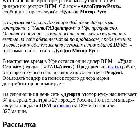
В столице Башкирии прекратил работу один из двух
дилерских центров
DFM
. Об этом
«АвтоБизнесРевю»
сообщили в пресс-службе
«Дунфэн Мотор Рус»
.
«По решению дистрибьютора действие дилерского
контракта с
“АвтоГАЗцентром”
в Уфе прекращено.
Основная причина – компания так и не смогла выполнить
взятые на себя обязательства по продажам, продвижению
и сервисному обслуживанию легковых автомобилей
DFM
»
, –
прокомментировали в
«Дунфэн Мотор Рус»
.
В настоящее время в Уфе остался один дилер
DFM
–
«Урал-
Сервис»
(входит в
«ТАН-Авто»
). Предприятие
начало
работу
в январе текущего года в салоне по соседству с
Peugeot
.
Объявлять тендер на поиск второго дилера марки
дистрибьютор не планирует.
На сегодняшний день сеть
«Дунфэн Мотор Рус»
насчитывает
34 дилерских центра в 27 городах России. По итогам января-
августа продажи
DFM
выросли
на 18% и составили
827 машин.
Рассылка