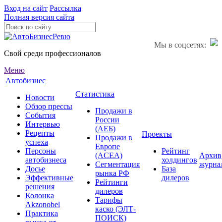
Вход на сайт
Рассылка
Полная версия сайта
Мы в соцсетях:
Свой среди профессионалов
Меню
Автобизнес
Статистика
Новости
Обзор прессы
Продажи в
События
России
Интервью
(АЕБ)
Рецепты
Проекты
Продажи в
успеха
Европе
Персоны
Рейтинг
(ACEA)
Архив
автобизнеса
холдингов
Сегментация
журна
Досье
База
рынка РФ
Эффективные
дилеров
Рейтинги
решения
дилеров
Колонка
Тарифы
Akzonobel
каско (ЭЛТ-
Практика
ПОИСК)