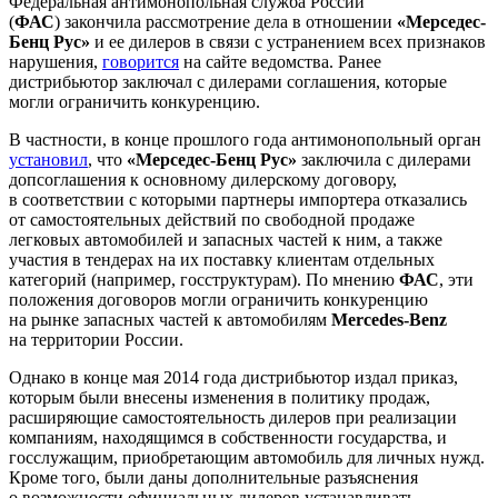
Федеральная антимонопольная служба России
(
ФАС
) закончила рассмотрение дела в отношении
«Мерседес-
Бенц Рус»
и ее дилеров в связи с устранением всех признаков
нарушения,
говорится
на сайте ведомства. Ранее
дистрибьютор заключал с дилерами соглашения, которые
могли ограничить конкуренцию.
В частности, в конце прошлого года антимонопольный орган
установил
, что
«Мерседес-Бенц Рус»
заключила с дилерами
допсоглашения к основному дилерскому договору,
в соответствии с которыми партнеры импортера отказались
от самостоятельных действий по свободной продаже
легковых автомобилей и запасных частей к ним, а также
участия в тендерах на их поставку клиентам отдельных
категорий (например, госструктурам). По мнению
ФАС
, эти
положения договоров могли ограничить конкуренцию
на рынке запасных частей к автомобилям
Mercedes-Benz
на территории России.
Однако в конце мая 2014 года дистрибьютор издал приказ,
которым были внесены изменения в политику продаж,
расширяющие самостоятельность дилеров при реализации
компаниям, находящимся в собственности государства, и
госслужащим, приобретающим автомобиль для личных нужд.
Кроме того, были даны дополнительные разъяснения
о возможности официальных дилеров устанавливать