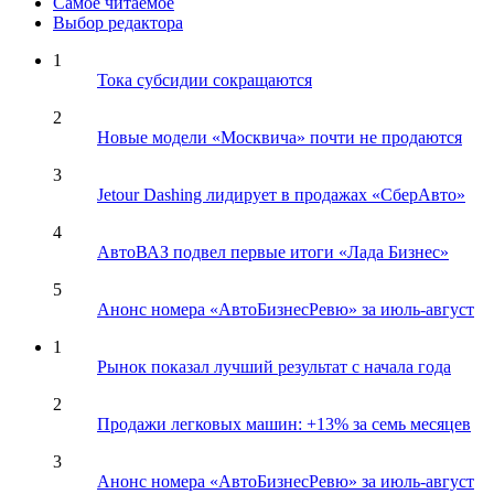
Самое читаемое
Выбор редактора
1
Тока субсидии сокращаются
2
Новые модели «Москвича» почти не продаются
3
Jetour Dashing лидирует в продажах «СберАвто»
4
АвтоВАЗ подвел первые итоги «Лада Бизнес»
5
Анонс номера «АвтоБизнесРевю» за июль-август
1
Рынок показал лучший результат с начала года
2
Продажи легковых машин: +13% за семь месяцев
3
Анонс номера «АвтоБизнесРевю» за июль-август