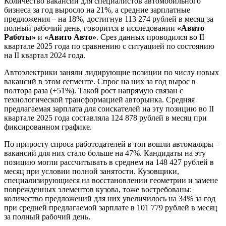
Количество вакансий для специалистов автомобильного
бизнеса за год выросло на 21%, а средние зарплатные
предложения – на 18%, достигнув 113 274 рублей в месяц за
полный рабочий день, говорится в исследовании
«Авито
Работы»
и
«Авито Авто»
. Срез данных проводился во II
квартале 2025 года по сравнению с ситуацией по состоянию
на II квартал 2024 года.
Автоэлектрики заняли лидирующие позиции по числу новых
вакансий в этом сегменте. Спрос на них за год вырос в
полтора раза (+51%). Такой рост напрямую связан с
технологической трансформацией авторынка. Средняя
предлагаемая зарплата для соискателей на эту позицию во II
квартале 2025 года составляла 124 878 рублей в месяц при
фиксированном графике.
По приросту спроса работодателей в топ вошли автомаляры –
вакансий для них стало больше на 47%. Кандидаты на эту
позицию могли рассчитывать в среднем на 148 427 рублей в
месяц при условии полной занятости. Кузовщики,
специализирующиеся на восстановлении геометрии и замене
поврежденных элементов кузова, тоже востребованы:
количество предложений для них увеличилось на 34% за год
при средней предлагаемой зарплате в 101 779 рублей в месяц
за полный рабочий день.