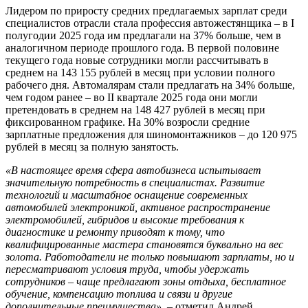
Лидером по приросту средних предлагаемых зарплат среди
специалистов отрасли стала профессия автожестянщика – в I
полугодии 2025 года им предлагали на 37% больше, чем в
аналогичном периоде прошлого года. В первой половине
текущего года новые сотрудники могли рассчитывать в
среднем на 143 155 рублей в месяц при условии полного
рабочего дня. Автомалярам стали предлагать на 34% больше,
чем годом ранее – во II квартале 2025 года они могли
претендовать в среднем на 148 427 рублей в месяц при
фиксированном графике. На 30% возросли средние
зарплатные предложения для шиномонтажников – до 120 975
рублей в месяц за полную занятость.
«В настоящее время сфера автобизнеса испытывает
значительную потребность в специалистах. Развитие
технологий и масштабное оснащение современных
автомобилей электроникой, активное распространение
электромобилей, гибридов и высокие требования к
диагностике и ремонту приводят к тому, что
квалифицированные мастера становятся буквально на вес
золота. Работодатели не только повышают зарплаты, но и
пересматривают условия труда, чтобы удержать
сотрудников – чаще предлагают зоны отдыха, бесплатное
обучение, компенсацию топлива и связи и другие
дополнительные преимущества»
, – отметил Андрей