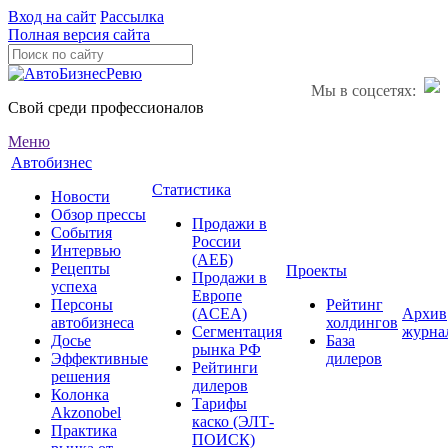
Вход на сайт
Рассылка
Полная версия сайта
Мы в соцсетях:
Свой среди профессионалов
Меню
Автобизнес
Статистика
Новости
Обзор прессы
Продажи в
События
России
Интервью
(АЕБ)
Рецепты
Проекты
Продажи в
успеха
Европе
Персоны
Рейтинг
(ACEA)
Архив
автобизнеса
холдингов
Сегментация
журна
Досье
База
рынка РФ
Эффективные
дилеров
Рейтинги
решения
дилеров
Колонка
Тарифы
Akzonobel
каско (ЭЛТ-
Практика
ПОИСК)