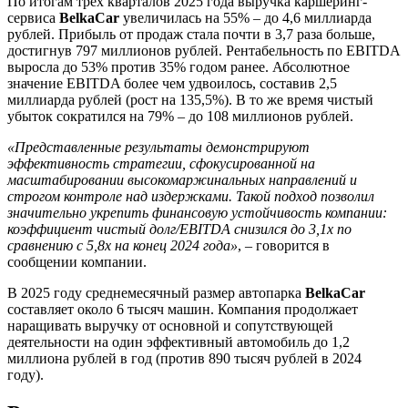
По итогам трех кварталов 2025 года выручка каршеринг-
сервиса
BelkaCar
увеличилась на 55% – до 4,6 миллиарда
рублей. Прибыль от продаж стала почти в 3,7 раза больше,
достигнув 797 миллионов рублей. Рентабельность по EBITDA
выросла до 53% против 35% годом ранее. Абсолютное
значение EBITDA более чем удвоилось, составив 2,5
миллиарда рублей (рост на 135,5%). В то же время чистый
убыток сократился на 79% – до 108 миллионов рублей.
«Представленные результаты демонстрируют
эффективность стратегии, сфокусированной на
масштабировании высокомаржинальных направлений и
строгом контроле над издержками. Такой подход позволил
значительно укрепить финансовую устойчивость компании:
коэффициент чистый долг/EBITDA снизился до 3,1x по
сравнению с 5,8x на конец 2024 года»
, – говорится в
сообщении компании.
В 2025 году среднемесячный размер автопарка
BelkaCar
составляет около 6 тысяч машин. Компания продолжает
наращивать выручку от основной и сопутствующей
деятельности на один эффективный автомобиль до 1,2
миллиона рублей в год (против 890 тысяч рублей в 2024
году).