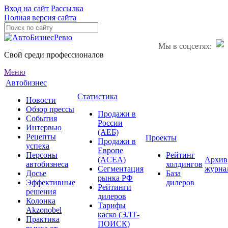
Вход на сайт
Рассылка
Полная версия сайта
Мы в соцсетях:
Свой среди профессионалов
Меню
Автобизнес
Статистика
Новости
Обзор прессы
Продажи в
События
России
Интервью
(АЕБ)
Рецепты
Проекты
Продажи в
успеха
Европе
Персоны
Рейтинг
(ACEA)
Архив
автобизнеса
холдингов
Сегментация
журна
Досье
База
рынка РФ
Эффективные
дилеров
Рейтинги
решения
дилеров
Колонка
Тарифы
Akzonobel
каско (ЭЛТ-
Практика
ПОИСК)