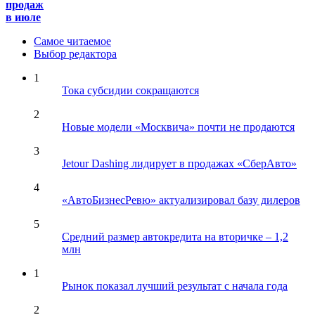
продаж
в июле
Самое читаемое
Выбор редактора
1
Тока субсидии сокращаются
2
Новые модели «Москвича» почти не продаются
3
Jetour Dashing лидирует в продажах «СберАвто»
4
«АвтоБизнесРевю» актуализировал базу дилеров
5
Средний размер автокредита на вторичке – 1,2
млн
1
Рынок показал лучший результат с начала года
2