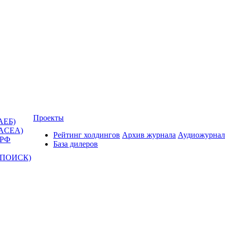
Проекты
АЕБ)
(ACEA)
Рейтинг холдингов
Архив журнала
Аудиожурнал
 РФ
База дилеров
Т-ПОИСК)