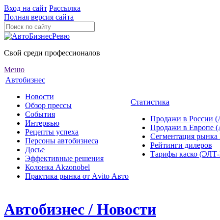
Вход на сайт
Рассылка
Полная версия сайта
Свой среди профессионалов
Меню
Автобизнес
Новости
Статистика
Обзор прессы
События
Продажи в России (
Интервью
Продажи в Европе 
Рецепты успеха
Сегментация рынка
Персоны автобизнеса
Рейтинги дилеров
Досье
Тарифы каско (ЭЛ
Эффективные решения
Колонка Akzonobel
Практика рынка от Аvito Авто
Автобизнес / Новости