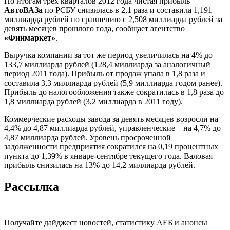
По итогам трех кварталов 2012 года чистая прибыль
АвтоВАЗа
по РСБУ снизилась в 2,1 раза и составила 1,191
миллиарда рублей по сравнению с 2,508 миллиарда рублей за
девять месяцев прошлого года, сообщает агентство
«Финмаркет»
.
Выручка компании за тот же период увеличилась на 4% до
133,7 миллиарда рублей (128,4 миллиарда за аналогичный
период 2011 года). Прибыль от продаж упала в 1,8 раза и
составила 3,3 миллиарда рублей (5,9 миллиарда годом ранее).
Прибыль до налогообложения также сократилась в 1,8 раза до
1,8 миллиарда рублей (3,2 миллиарда в 2011 году).
Коммерческие расходы завода за девять месяцев возросли на
4,4% до 4,87 миллиарда рублей, управленческие – на 4,7% до
4,87 миллиарда рублей. Уровень просроченной
задолженности предприятия сократился на 0,19 процентных
пункта до 1,39% в январе-сентябре текущего года. Валовая
прибыль снизилась на 13% до 14,2 миллиарда рублей.
Рассылка
Получайте дайджест новостей, статистику АЕБ и анонсы