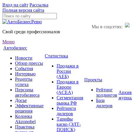
Вход на сайт
Рассылка
Полная версия сайта
Мы в соцсетях:
Свой среди профессионалов
Меню
Автобизнес
Статистика
Новости
Обзор прессы
Продажи в
События
России
Интервью
(АЕБ)
Рецепты
Проекты
Продажи в
успеха
Европе
Персоны
Рейтинг
(ACEA)
Архив
автобизнеса
холдингов
Сегментация
журна
Досье
База
рынка РФ
Эффективные
дилеров
Рейтинги
решения
дилеров
Колонка
Тарифы
Akzonobel
каско (ЭЛТ-
Практика
ПОИСК)