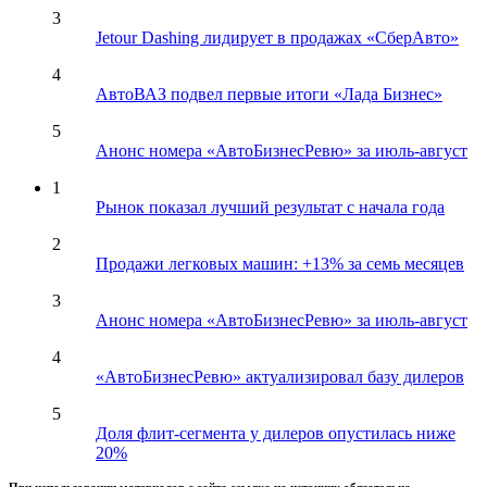
3
Jetour Dashing лидирует в продажах «СберАвто»
4
АвтоВАЗ подвел первые итоги «Лада Бизнес»
5
Анонс номера «АвтоБизнесРевю» за июль-август
1
Рынок показал лучший результат с начала года
2
Продажи легковых машин: +13% за семь месяцев
3
Анонс номера «АвтоБизнесРевю» за июль-август
4
«АвтоБизнесРевю» актуализировал базу дилеров
5
Доля флит-сегмента у дилеров опустилась ниже
20%
При использовании материалов с сайта ссылка на источник обязательна.