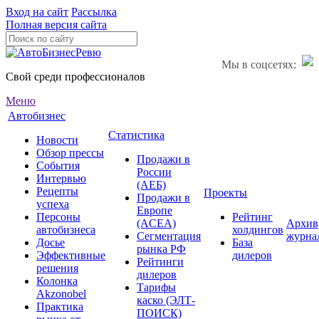
Вход на сайт
Рассылка
Полная версия сайта
Мы в соцсетях:
Свой среди профессионалов
Меню
Автобизнес
Статистика
Новости
Обзор прессы
Продажи в
События
России
Интервью
(АЕБ)
Рецепты
Проекты
Продажи в
успеха
Европе
Персоны
Рейтинг
(ACEA)
Архив
автобизнеса
холдингов
Сегментация
журна
Досье
База
рынка РФ
Эффективные
дилеров
Рейтинги
решения
дилеров
Колонка
Тарифы
Akzonobel
каско (ЭЛТ-
Практика
ПОИСК)