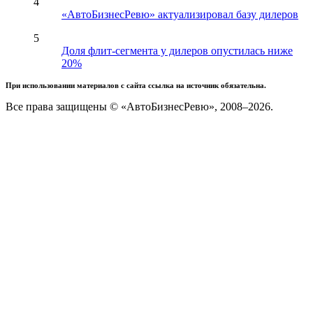
4
«АвтоБизнесРевю» актуализировал базу дилеров
5
Доля флит-сегмента у дилеров опустилась ниже
20%
При использовании материалов с сайта ссылка на источник обязательна.
Все права защищены © «АвтоБизнесРевю», 2008–2026.