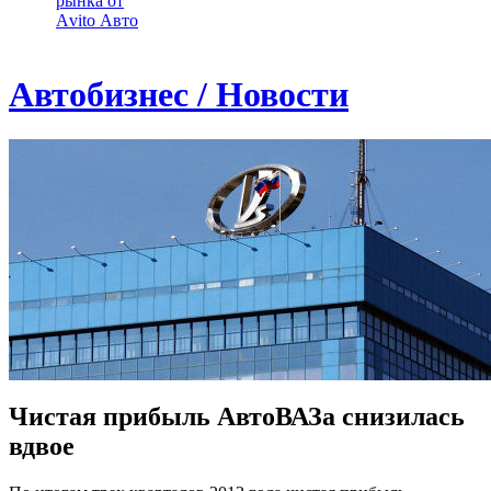
рынка от
Аvito Авто
Автобизнес / Новости
Чистая прибыль АвтоВАЗа снизилась
вдвое