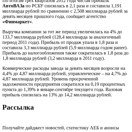
По итогам трех кварталов 2012 года чистая прибыль
АвтоВАЗа
по РСБУ снизилась в 2,1 раза и составила 1,191
миллиарда рублей по сравнению с 2,508 миллиарда рублей за
девять месяцев прошлого года, сообщает агентство
«Финмаркет»
.
Выручка компании за тот же период увеличилась на 4% до
133,7 миллиарда рублей (128,4 миллиарда за аналогичный
период 2011 года). Прибыль от продаж упала в 1,8 раза и
составила 3,3 миллиарда рублей (5,9 миллиарда годом ранее).
Прибыль до налогообложения также сократилась в 1,8 раза до
1,8 миллиарда рублей (3,2 миллиарда в 2011 году).
Коммерческие расходы завода за девять месяцев возросли на
4,4% до 4,87 миллиарда рублей, управленческие – на 4,7% до
4,87 миллиарда рублей. Уровень просроченной
задолженности предприятия сократился на 0,19 процентных
пункта до 1,39% в январе-сентябре текущего года. Валовая
прибыль снизилась на 13% до 14,2 миллиарда рублей.
Рассылка
Получайте дайджест новостей, статистику АЕБ и анонсы