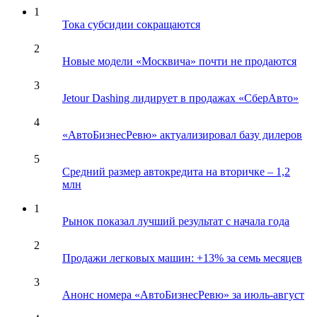
1
Тока субсидии сокращаются
2
Новые модели «Москвича» почти не продаются
3
Jetour Dashing лидирует в продажах «СберАвто»
4
«АвтоБизнесРевю» актуализировал базу дилеров
5
Средний размер автокредита на вторичке – 1,2
млн
1
Рынок показал лучший результат с начала года
2
Продажи легковых машин: +13% за семь месяцев
3
Анонс номера «АвтоБизнесРевю» за июль-август