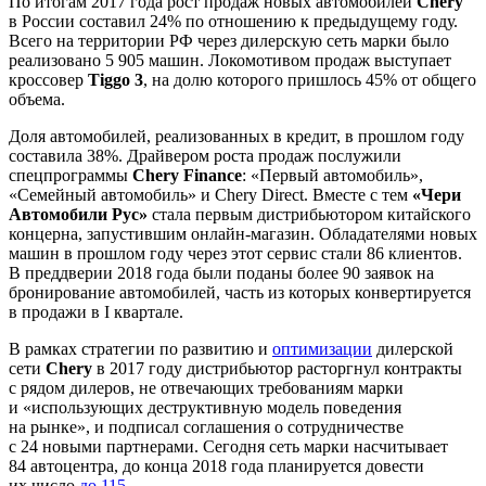
По итогам 2017 года рост продаж новых автомобилей
Chery
в России составил 24% по отношению к предыдущему году.
Всего на территории РФ через дилерскую сеть марки было
реализовано 5 905 машин. Локомотивом продаж выступает
кроссовер
Tiggo 3
, на долю которого пришлось 45% от общего
объема.
Доля автомобилей, реализованных в кредит, в прошлом году
составила 38%. Драйвером роста продаж послужили
спецпрограммы
Chery Finance
: «Первый автомобиль»,
«Семейный автомобиль» и Chery Direct. Вместе с тем
«Чери
Автомобили Рус»
стала первым дистрибьютором китайского
концерна, запустившим онлайн-магазин. Обладателями новых
машин в прошлом году через этот сервис стали 86 клиентов.
В преддверии 2018 года были поданы более 90 заявок на
бронирование автомобилей, часть из которых конвертируется
в продажи в I квартале.
В рамках стратегии по развитию и
оптимизации
дилерской
сети
Chery
в 2017 году дистрибьютор расторгнул контракты
с рядом дилеров, не отвечающих требованиям марки
и «использующих деструктивную модель поведения
на рынке», и подписал соглашения о сотрудничестве
с 24 новыми партнерами. Сегодня сеть марки насчитывает
84 автоцентра, до конца 2018 года планируется довести
их число
до 115
.