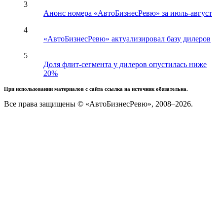
3
Анонс номера «АвтоБизнесРевю» за июль-август
4
«АвтоБизнесРевю» актуализировал базу дилеров
5
Доля флит-сегмента у дилеров опустилась ниже
20%
При использовании материалов с сайта ссылка на источник обязательна.
Все права защищены © «АвтоБизнесРевю», 2008–2026.