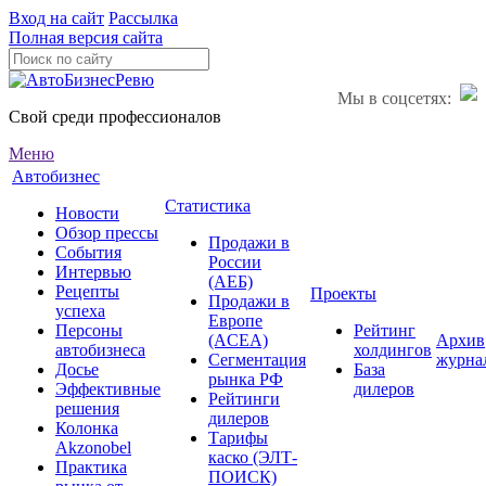
Вход на сайт
Рассылка
Полная версия сайта
Мы в соцсетях:
Свой среди профессионалов
Меню
Автобизнес
Статистика
Новости
Обзор прессы
Продажи в
События
России
Интервью
(АЕБ)
Рецепты
Проекты
Продажи в
успеха
Европе
Персоны
Рейтинг
(ACEA)
Архив
автобизнеса
холдингов
Сегментация
журна
Досье
База
рынка РФ
Эффективные
дилеров
Рейтинги
решения
дилеров
Колонка
Тарифы
Akzonobel
каско (ЭЛТ-
Практика
ПОИСК)