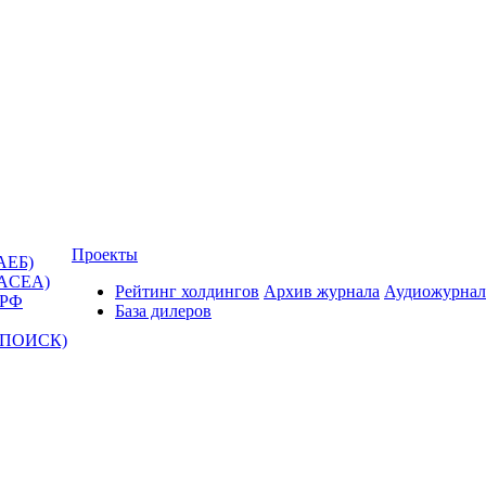
Проекты
АЕБ)
(ACEA)
Рейтинг холдингов
Архив журнала
Аудиожурнал
 РФ
База дилеров
Т-ПОИСК)