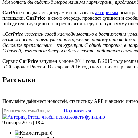
Мы хотели бы видеть дилеров нашими партнерами, предлагая
CarPrice
предлагает дилерам использовать
алгоритмы
осмотра 
площадки.
CarPrice
, в свою очередь, проведет аукцион и сооб
победителю аукциона и перечислит дилеру полную сумму посл
«
CarPrice
известен своей настойчивостью в достижении целе
возможность нашего участия в проекте, потому что видим ин
Основное препятствие – конкуренция. С одной стороны, в нап
С другой, некоторые дилеры и даже группы работают самосто
Сервис
CarPrice
запущен в июне 2014 года. В 2015 году комп
в 20 городах России. В феврале 2016 года компания открыла пр
Рассылка
Получайте дайджест новостей, статистику АЕБ и анонсы инте
Подписаться
9 ноября 2016 | 18:41
0