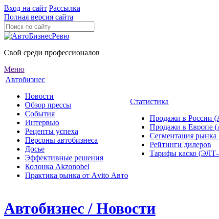
Вход на сайт
Рассылка
Полная версия сайта
Свой среди профессионалов
Меню
Автобизнес
Новости
Статистика
Обзор прессы
События
Продажи в России (
Интервью
Продажи в Европе 
Рецепты успеха
Сегментация рынка
Персоны автобизнеса
Рейтинги дилеров
Досье
Тарифы каско (ЭЛ
Эффективные решения
Колонка Akzonobel
Практика рынка от Аvito Авто
Автобизнес / Новости