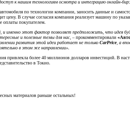
 доступ к нашим технологиям осмотра и интеграцию онлайн-би
автомобиля по технологии компании, заносить данные и самост
щит цену. В случае согласия компания реализует машину по указ
е оплаты покупателем.
й, и именно этот фактор позволяет предположить, что идея бу
тересные и полезные темы для нас,
– прокомментировали
«Авт
равлении развития этой идеи работает не только
CarPrice
, а вп
ятельно в этом же направлении».
ания привлекла более 40 миллионов долларов инвестиций. В нас
едставительство в Токио.
ресных материалов раньше остальных!