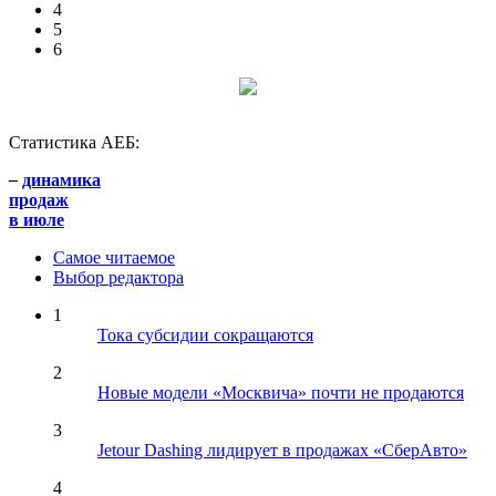
4
5
6
Статистика АЕБ:
–
динамика
продаж
в июле
Самое читаемое
Выбор редактора
1
Тока субсидии сокращаются
2
Новые модели «Москвича» почти не продаются
3
Jetour Dashing лидирует в продажах «СберАвто»
4