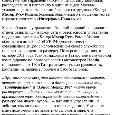
Следственное управление СКР по Татарстану завершило
расследование и направило в один из судов Москвы
уголовное дело в отношении бывшего сотрудника
«Хонда
Мотор Рус»
Романа Усанова, обвиняемого в мошенничестве,
передает агентство
«Интерфакс-Поволжье»
.
Как сообщили в управлении, бывший старший специалист
отдела развития дилерской сети и безопасности управления
поддержки бизнеса
«Хонда Мотор Рус»
Роман Усанов
обвиняется по ч.3 ст.159 УК РФ (мошенничество,
совершенное лицом с использованием своего служебного
положения, в крупном размере). По версии следствия, в
октябре 2011 года Усанов, находясь в Татарстане в служебной
командировке по проверке работы автоцентров
Honda
,
принадлежащих ГК
«Таттранском»
, указал руководству
компании на наличие проблем в работе салонов.
«При этом он заявил, что наделен полномочиями закрыть
четыре центра, в связи с чем договоры поставок между
"Таттранском"
и
"Хонда Мотор Рус"
могут быть
расторгнуты, однако он еще может решить вопрос о
пролонгации трех договоров за денежное награждение в
размере 500 тысяч рублей»
, – заявили в управлении. В
действительности же, как выяснило следствие, Усанов не
имел полномочий по закрытию салонов и знал, что
руководством уже принято решение о расторжении договора