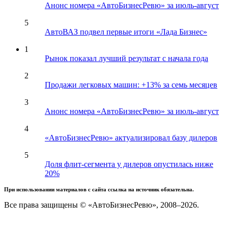
Анонс номера «АвтоБизнесРевю» за июль-август
5
АвтоВАЗ подвел первые итоги «Лада Бизнес»
1
Рынок показал лучший результат с начала года
2
Продажи легковых машин: +13% за семь месяцев
3
Анонс номера «АвтоБизнесРевю» за июль-август
4
«АвтоБизнесРевю» актуализировал базу дилеров
5
Доля флит-сегмента у дилеров опустилась ниже
20%
При использовании материалов с сайта ссылка на источник обязательна.
Все права защищены © «АвтоБизнесРевю», 2008–2026.