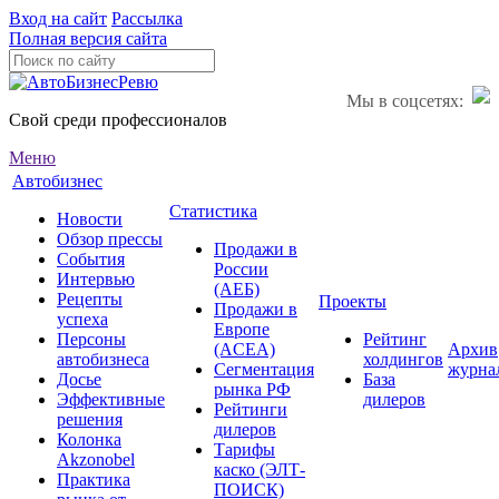
Вход на сайт
Рассылка
Полная версия сайта
Мы в соцсетях:
Свой среди профессионалов
Меню
Автобизнес
Статистика
Новости
Обзор прессы
Продажи в
События
России
Интервью
(АЕБ)
Рецепты
Проекты
Продажи в
успеха
Европе
Персоны
Рейтинг
(ACEA)
Архив
автобизнеса
холдингов
Сегментация
журна
Досье
База
рынка РФ
Эффективные
дилеров
Рейтинги
решения
дилеров
Колонка
Тарифы
Akzonobel
каско (ЭЛТ-
Практика
ПОИСК)