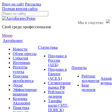
Вход на сайт
Рассылка
Полная версия сайта
Мы в соцсетях:
Свой среди профессионалов
Меню
Автобизнес
Статистика
Новости
Обзор прессы
Продажи в
События
России
Интервью
(АЕБ)
Рецепты
Проекты
Продажи в
успеха
Европе
Персоны
Рейтинг
(ACEA)
Архив
автобизнеса
холдингов
Сегментация
журна
Досье
База
рынка РФ
Эффективные
дилеров
Рейтинги
решения
дилеров
Колонка
Тарифы
Akzonobel
каско (ЭЛТ-
Практика
ПОИСК)