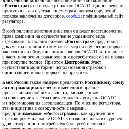
Банк России
возобновил действие лицензии компании
«Росгосстрах»
на продажу полисов ОСАГО. Данное решение
принято в связи с устранением страховщиком нарушений
порядка заключения договоров,
сообщает
официальный сайт
регулятора.
Возобновление действия лицензии означает восстановление
права компании на осуществление указанного вида
страхования в полном объеме.
«Росгосстрах»
представил
документы о принятии комплекса мер по изменению порядка
заключения и обслуживания договоров ОСАГО, в том числе
в части полного информирования потребителей об их правах
при покупке полиса. При этом
Центробанк
будет
осуществлять мониторинг использования страховой
организацией нового порядка на практике.
Банк России
также намерен предложить
Российскому союзу
автостраховщиков
внести изменения в правила
профессиональной деятельности, направленные
на повышение качества предоставления услуг по ОСАГО
и информирования автовладельцев. По мнению регулятора,
эта инициатива в совокупности с мерами,
предпринимаемыми
«Росгосстрахом»
, как крупнейшим
страховщиком на рынке ОСАГО, позволит повысить уровень
удовлетворенности потребителей услугой и снизить
напряженность в страховом сегменте в целом.