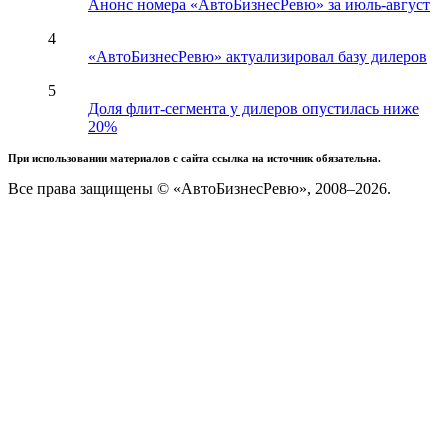
Анонс номера «АвтоБизнесРевю» за июль-август
4
«АвтоБизнесРевю» актуализировал базу дилеров
5
Доля флит-сегмента у дилеров опустилась ниже
20%
При использовании материалов с сайта ссылка на источник обязательна.
Все права защищены © «АвтоБизнесРевю», 2008–2026.