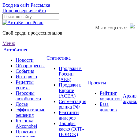
Вход на сайт
Рассылка
Полная версия сайта
Мы в соцсетях:
Свой среди профессионалов
Меню
Автобизнес
Статистика
Новости
Обзор прессы
Продажи в
События
России
Интервью
(АЕБ)
Рецепты
Проекты
Продажи в
успеха
Европе
Персоны
Рейтинг
(ACEA)
Архив
автобизнеса
холдингов
Сегментация
журна
Досье
База
рынка РФ
Эффективные
дилеров
Рейтинги
решения
дилеров
Колонка
Тарифы
Akzonobel
каско (ЭЛТ-
Практика
ПОИСК)