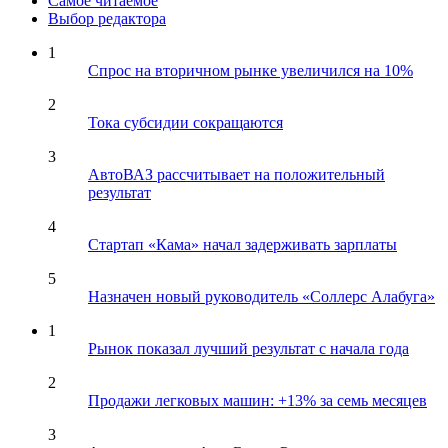
Самое читаемое
Выбор редактора
1
Спрос на вторичном рынке увеличился на 10%
2
Тока субсидии сокращаются
3
АвтоВАЗ рассчитывает на положительный
результат
4
Стартап «Кама» начал задерживать зарплаты
5
Назначен новый руководитель «Соллерс Алабуга»
1
Рынок показал лучший результат с начала года
2
Продажи легковых машин: +13% за семь месяцев
3