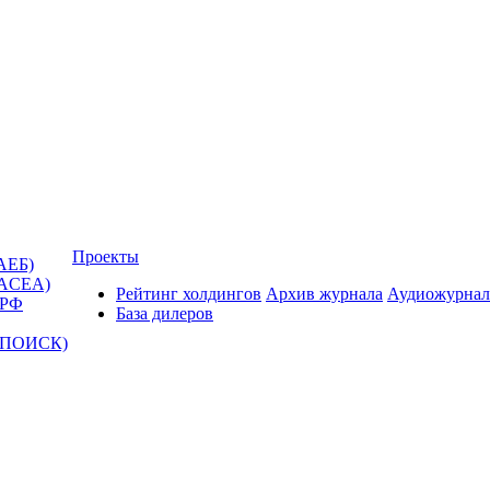
Проекты
АЕБ)
(ACEA)
Рейтинг холдингов
Архив журнала
Аудиожурнал
 РФ
База дилеров
Т-ПОИСК)