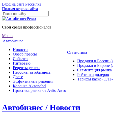
Вход на сайт
Рассылка
Полная версия сайта
Свой среди профессионалов
Меню
Автобизнес
Новости
Статистика
Обзор прессы
События
Продажи в России (
Интервью
Продажи в Европе 
Рецепты успеха
Сегментация рынка
Персоны автобизнеса
Рейтинги дилеров
Досье
Тарифы каско (ЭЛ
Эффективные решения
Колонка Akzonobel
Практика рынка от Аvito Авто
Автобизнес / Новости