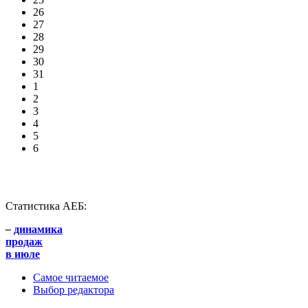
26
27
28
29
30
31
1
2
3
4
5
6
Статистика АЕБ:
–
динамика
продаж
в июле
Самое читаемое
Выбор редактора