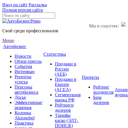
Вход на сайт
Рассылка
Полная версия сайта
Мы в соцсетях:
Свой среди профессионалов
Меню
Автобизнес
Статистика
Новости
Обзор прессы
Продажи в
События
России
Интервью
(АЕБ)
Рецепты
Проекты
Продажи в
успеха
Европе
Персоны
Рейтинг
(ACEA)
Архив
автобизнеса
холдингов
Сегментация
журна
Досье
База
рынка РФ
Эффективные
дилеров
Рейтинги
решения
дилеров
Колонка
Тарифы
Akzonobel
каско (ЭЛТ-
Практика
ПОИСК)