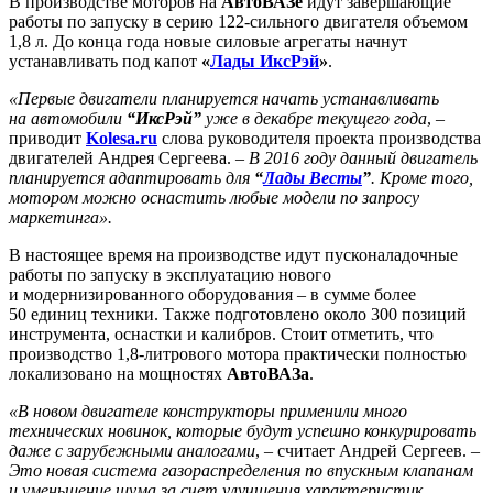
В производстве моторов на
АвтоВАЗе
идут завершающие
работы по запуску в серию 122-сильного двигателя объемом
1,8 л. До конца года новые силовые агрегаты начнут
устанавливать под капот
«
Лады ИксРэй
»
.
«Первые двигатели планируется начать устанавливать
на автомобили
“ИксРэй”
уже в декабре текущего года
, –
приводит
Kolesa.ru
слова руководителя проекта производства
двигателей Андрея Сергеева. –
В 2016 году данный двигатель
планируется адаптировать для
“
Лады Весты
”
. Кроме того,
мотором можно оснастить любые модели по запросу
маркетинга».
В настоящее время на производстве идут пусконаладочные
работы по запуску в эксплуатацию нового
и модернизированного оборудования – в сумме более
50 единиц техники. Также подготовлено около 300 позиций
инструмента, оснастки и калибров. Стоит отметить, что
производство 1,8-литрового мотора практически полностью
локализовано на мощностях
АвтоВАЗа
.
«В новом двигателе конструкторы применили много
технических новинок, которые будут успешно конкурировать
даже с зарубежными аналогами
, – считает Андрей Сергеев. –
Это новая система газораспределения по впускным клапанам
и уменьшение шума за счет улучшения характеристик