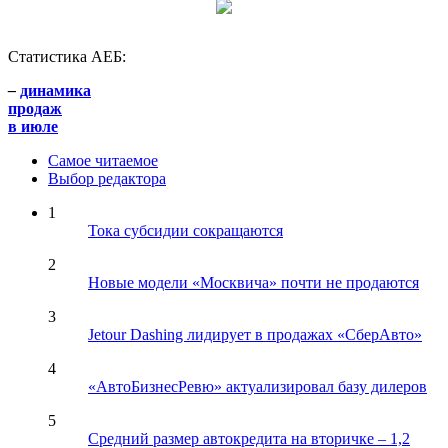
Статистика АЕБ:
–
динамика
продаж
в июле
Самое читаемое
Выбор редактора
1
Тока субсидии сокращаются
2
Новые модели «Москвича» почти не продаются
3
Jetour Dashing лидирует в продажах «СберАвто»
4
«АвтоБизнесРевю» актуализировал базу дилеров
5
Средний размер автокредита на вторичке – 1,2