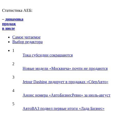
Статистика АЕБ:
–
динамика
продаж
в июле
Самое читаемое
Выбор редактора
1
Тока субсидии сокращаются
2
Новые модели «Москвича» почти не продаются
3
Jetour Dashing лидирует в продажах «СберАвто»
4
Анонс номера «АвтоБизнесРевю» за июль-август
5
АвтоВАЗ подвел первые итоги «Лада Бизнес»