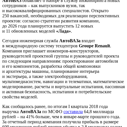
АвтоВАЗ
объявляет о наборе в службу инжиниринга новых
сотрудников – как выпускников вузов, так
и высококвалифицированных специалистов. Открыто
250 вакансий, необходимых для реализации перспективных
проектов: согласно стратегии развития компании,
до 2026 года планируется выпустить 12 новых
и 11 обновленных моделей
«Лада»
.
Сегодня инженерная служба
АвтоВАЗа
входит
в международную систему техцентров
Groupe Renault
.
Компания приглашает инженеров-конструкторов,
руководителей проектной группы и руководителей проекта
по следующим направлениям: проектирование автомобиля
и его компонентов, разработка общей компоновки
и архитектуры машины, планирование интерьера
и экстерьера, а также электрооборудования,
мультимедиасистем, навигации и телематики, математическое
моделирование, расчеты и виртуальные испытания, пассивная
и активная безопасность, испытания и потребительские
свойства моделей.
Как сообщалось ранее, по итогам I квартала 2018 года
выручка
АвтоВАЗа
по МСФО
составила
64,8 миллиарда
рублей – на 41% больше, чем в январе-марте прошлого года.
За отчетный период компания получила прибыль в размере
609 миллионов рублей против убытка в 2,8 миллиарда годом