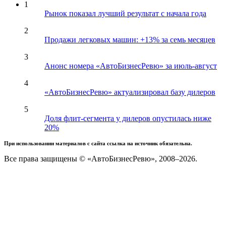
1
Рынок показал лучший результат с начала года
2
Продажи легковых машин: +13% за семь месяцев
3
Анонс номера «АвтоБизнесРевю» за июль-август
4
«АвтоБизнесРевю» актуализировал базу дилеров
5
Доля флит-сегмента у дилеров опустилась ниже
20%
При использовании материалов с сайта ссылка на источник обязательна.
Все права защищены © «АвтоБизнесРевю», 2008–2026.