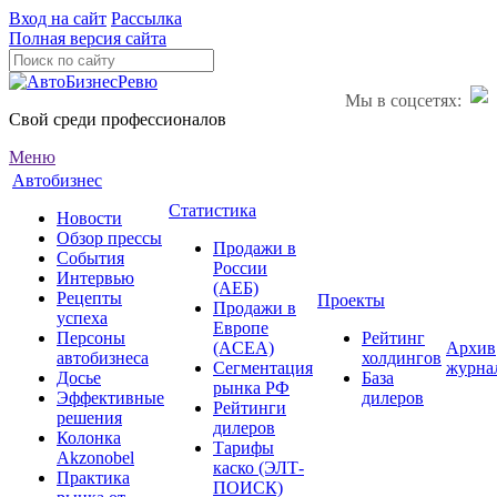
Вход на сайт
Рассылка
Полная версия сайта
Мы в соцсетях:
Свой среди профессионалов
Меню
Автобизнес
Статистика
Новости
Обзор прессы
Продажи в
События
России
Интервью
(АЕБ)
Рецепты
Проекты
Продажи в
успеха
Европе
Персоны
Рейтинг
(ACEA)
Архив
автобизнеса
холдингов
Сегментация
журна
Досье
База
рынка РФ
Эффективные
дилеров
Рейтинги
решения
дилеров
Колонка
Тарифы
Akzonobel
каско (ЭЛТ-
Практика
ПОИСК)