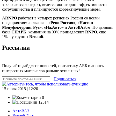
заключается контракт, ведется мониторинг эффективности
сотрудничества и планируются корректирующие меры.
ARNPO
работает в четырех регионах России со всеми
предприятиями альянса –
«Рено Россия»
,
«Ниссан
Мэнуфэкчуринг Рус»
,
«ИжАвто»
и
АвтоВАЗом
. По данным
базы
СПАРК
, компания на 99% принадлежит
RNPO
, еще
1% – у группы
Renault
.
Рассылка
Получайте дайджест новостей, статистику АЕБ и анонсы
интересных материалов раньше остальных!
Подписаться
15 июля 2015 | 12:20
0
12314
АвтоВАЗ
Renault-Nissan