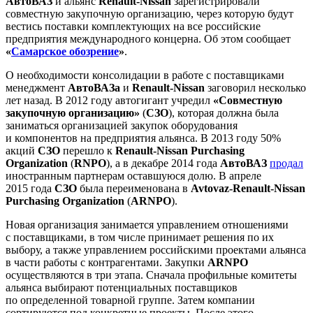
АвтоВАЗ
и альянс
Renault-Nissan
зарегистрировали
совместную закупочную организацию, через которую будут
вестись поставки комплектующих на все российские
предприятия международного концерна. Об этом сообщает
«
Самарское обозрение
»
.
О необходимости консолидации в работе с поставщиками
менеджмент
АвтоВАЗа
и
Renault-Nissan
заговорил несколько
лет назад. В 2012 году автогигант учредил
«Совместную
закупочную организацию»
(
СЗО
), которая должна была
заниматься организацией закупок оборудования
и компонентов на предприятия альянса. В 2013 году 50%
акций
СЗО
перешло к
Renault-Nissan Purchasing
Organization
(
RNPO
), а в декабре 2014 года
АвтоВАЗ
продал
иностранным партнерам оставшуюся долю. В апреле
2015 года
СЗО
была переименована в
Avtovaz-Renault-Nissan
Purchasing Organization
(
ARNPO
).
Новая организация занимается управлением отношениями
с поставщиками, в том числе принимает решения по их
выбору, а также управлением российскими проектами альянса
в части работы с контрагентами. Закупки
ARNPO
осуществляются в три этапа. Сначала профильные комитеты
альянса выбирают потенциальных поставщиков
по определенной товарной группе. Затем компании
сортируются под конкретные проекты. После этого