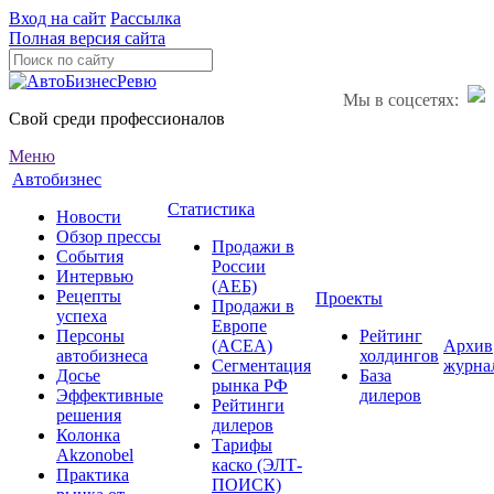
Вход на сайт
Рассылка
Полная версия сайта
Мы в соцсетях:
Свой среди профессионалов
Меню
Автобизнес
Статистика
Новости
Обзор прессы
Продажи в
События
России
Интервью
(АЕБ)
Рецепты
Проекты
Продажи в
успеха
Европе
Персоны
Рейтинг
(ACEA)
Архив
автобизнеса
холдингов
Сегментация
журна
Досье
База
рынка РФ
Эффективные
дилеров
Рейтинги
решения
дилеров
Колонка
Тарифы
Akzonobel
каско (ЭЛТ-
Практика
ПОИСК)