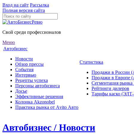
Вход на сайт
Рассылка
Полная версия сайта
Свой среди профессионалов
Меню
Автобизнес
Новости
Статистика
Обзор прессы
События
Продажи в России (
Интервью
Продажи в Европе 
Рецепты успеха
Сегментация рынка
Персоны автобизнеса
Рейтинги дилеров
Досье
Тарифы каско (ЭЛ
Эффективные решения
Колонка Akzonobel
Практика рынка от Аvito Авто
Автобизнес / Новости