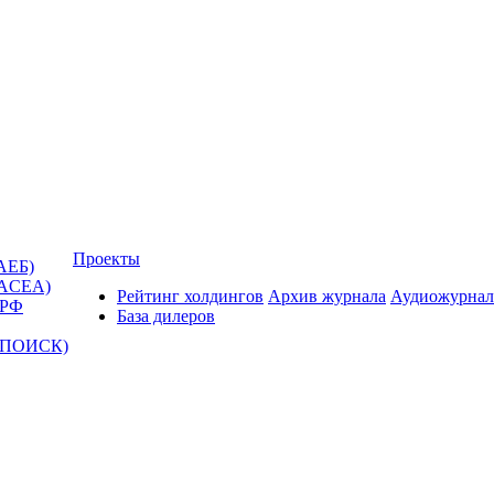
Проекты
АЕБ)
(ACEA)
Рейтинг холдингов
Архив журнала
Аудиожурнал
 РФ
База дилеров
Т-ПОИСК)