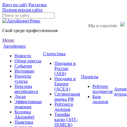
Вход на сайт
Рассылка
Полная версия сайта
Мы в соцсетях:
Свой среди профессионалов
Меню
Автобизнес
Статистика
Новости
Обзор прессы
Продажи в
События
России
Интервью
(АЕБ)
Рецепты
Проекты
Продажи в
успеха
Европе
Персоны
Рейтинг
(ACEA)
Архив
автобизнеса
холдингов
Сегментация
журна
Досье
База
рынка РФ
Эффективные
дилеров
Рейтинги
решения
дилеров
Колонка
Тарифы
Akzonobel
каско (ЭЛТ-
Практика
ПОИСК)