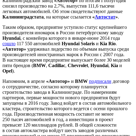
Калининградский завод
«Автотор»
по итогам I полугодия
снизил производство на 2,7%, выпустив 111,6 тысячи
легковых автомобилей. Об этом свидетельствуют данные
Калининградстата
, на которые ссылается
«
Автостат
»
.
Таким образом, предприятие уступило статус крупнейшего
производителя иномарок в России петербургскому заводу
Hyundai
, с конвейера которого в январе-июне 2014 года
сошло
117 550 автомобилей
Hyundai Solaris
и
Kia Rio
.
«Автотор»
удерживал лидерство по объемам выпуска среди
производителей иностранных марок в России с 2007 года.
В настоящее время предприятие выпускает более 30 моделей
пяти брендов (
BMW
,
Cadillac
,
Chevrolet
,
Hyundai
,
Kia
и
Opel
).
Напомним, в апреле
«Автотор»
и
BMW
подписали
договор
о сотрудничестве, согласно которому планируется
строительство завода в Калининграде. По намерениям
партнеров, первые мощности нового предприятия будут
запущены в 2016 году. Завод войдет в состав автомобильного
кластера, строительство которого ведется с осени прошлого
года. Производственная мощность составит не менее
250 тысяч автомобилей в год, а инвестиции в проект
превысят 120 миллиардов рублей. В общей сложности
в состав автокластера войдут шесть заводов различных
производителей и не менее 15 предприятий по производству