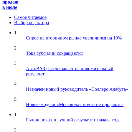
продаж
в июле
Самое читаемое
Выбор редактора
1
Спрос на вторичном рынке увеличился на 10%
2
Тока субсидии сокращаются
3
АвтоВАЗ рассчитывает на положительный
результат
4
Назначен новый руководитель «Соллерс Алабуга»
5
Новые модели «Москвича» почти не продаются
1
Рынок показал лучший результат с начала года
2