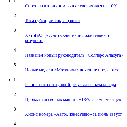
1
Спрос на вторичном рынке увеличился на 10%
2
Тока субсидии сокращаются
3
АвтоВАЗ рассчитывает на положительный
результат
4
Назначен новый руководитель «Соллерс Алабуга»
5
Новые модели «Москвича» почти не продаются
1
Рынок показал лучший результат с начала года
2
Продажи легковых машин: +13% за семь месяцев
3
Анонс номера «АвтоБизнесРевю» за июль-август
4