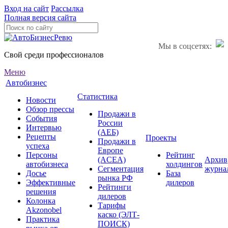
Вход на сайт
Рассылка
Полная версия сайта
Мы в соцсетях:
Свой среди профессионалов
Меню
Автобизнес
Статистика
Новости
Обзор прессы
Продажи в
События
России
Интервью
(АЕБ)
Рецепты
Проекты
Продажи в
успеха
Европе
Персоны
Рейтинг
(ACEA)
Архив
автобизнеса
холдингов
Сегментация
журна
Досье
База
рынка РФ
Эффективные
дилеров
Рейтинги
решения
дилеров
Колонка
Тарифы
Akzonobel
каско (ЭЛТ-
Практика
ПОИСК)