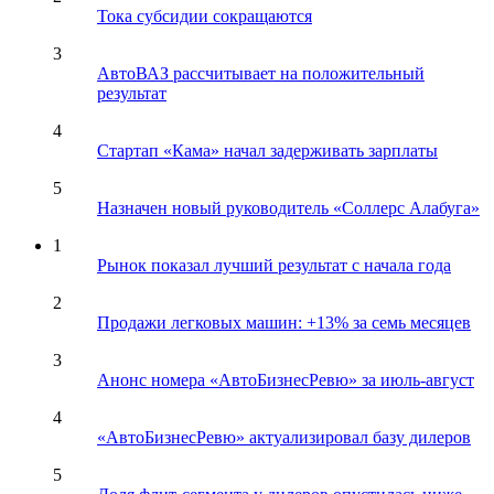
Тока субсидии сокращаются
3
АвтоВАЗ рассчитывает на положительный
результат
4
Стартап «Кама» начал задерживать зарплаты
5
Назначен новый руководитель «Соллерс Алабуга»
1
Рынок показал лучший результат с начала года
2
Продажи легковых машин: +13% за семь месяцев
3
Анонс номера «АвтоБизнесРевю» за июль-август
4
«АвтоБизнесРевю» актуализировал базу дилеров
5