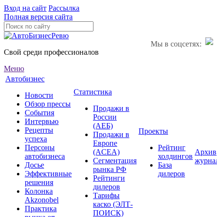
Вход на сайт
Рассылка
Полная версия сайта
Мы в соцсетях:
Свой среди профессионалов
Меню
Автобизнес
Статистика
Новости
Обзор прессы
Продажи в
События
России
Интервью
(АЕБ)
Рецепты
Проекты
Продажи в
успеха
Европе
Персоны
Рейтинг
(ACEA)
Архив
автобизнеса
холдингов
Сегментация
журна
Досье
База
рынка РФ
Эффективные
дилеров
Рейтинги
решения
дилеров
Колонка
Тарифы
Akzonobel
каско (ЭЛТ-
Практика
ПОИСК)