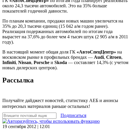
ГК
«АвтоСпецЦентр»
по итогам года планирует реализовать
около 24,3 тысячи автомобилей. Это на 35% больше
показателей годичной давности.
По планам компании, продажи новых машин увеличатся на
35% до 20,3 тысячи единиц (15 042 а/м годом ранее).
Реализация подержанных автомобилей по итогам года
вырастет на 37,6% до более чем 4 тысяч штук (2 905 а/м в 2011
году).
В настоящий момент общая доля ГК
«АвтоСпецЦентр»
на
московском рынке в профильных брендах —
Audi
,
Citroen
,
Infiniti
,
Nissan
,
Porsche
и
Skoda
— составляет 14,3% (с учетом
новых дилерских центров).
Рассылка
Получайте дайджест новостей, статистику АЕБ и анонсы
интересных материалов раньше остальных!
Подписаться
19 сентября 2012 | 12:01