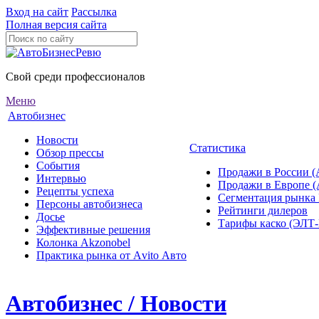
Вход на сайт
Рассылка
Полная версия сайта
Свой среди профессионалов
Меню
Автобизнес
Новости
Статистика
Обзор прессы
События
Продажи в России (
Интервью
Продажи в Европе 
Рецепты успеха
Сегментация рынка
Персоны автобизнеса
Рейтинги дилеров
Досье
Тарифы каско (ЭЛ
Эффективные решения
Колонка Akzonobel
Практика рынка от Аvito Авто
Автобизнес / Новости