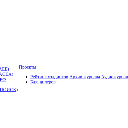
Проекты
АЕБ)
(ACEA)
Рейтинг холдингов
Архив журнала
Аудиожурнал
 РФ
База дилеров
Т-ПОИСК)