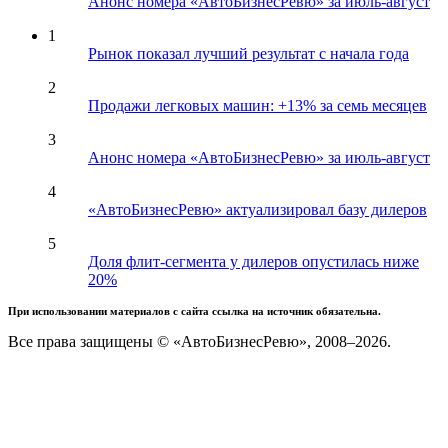
Анонс номера «АвтоБизнесРевю» за июль-август
1
Рынок показал лучший результат с начала года
2
Продажи легковых машин: +13% за семь месяцев
3
Анонс номера «АвтоБизнесРевю» за июль-август
4
«АвтоБизнесРевю» актуализировал базу дилеров
5
Доля флит-сегмента у дилеров опустилась ниже
20%
При использовании материалов с сайта ссылка на источник обязательна.
Все права защищены © «АвтоБизнесРевю», 2008–2026.