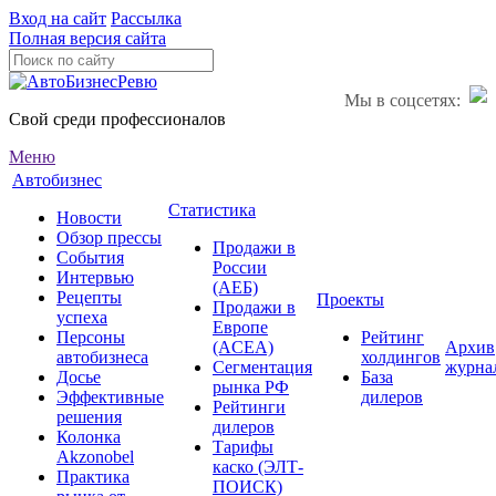
Вход на сайт
Рассылка
Полная версия сайта
Мы в соцсетях:
Свой среди профессионалов
Меню
Автобизнес
Статистика
Новости
Обзор прессы
Продажи в
События
России
Интервью
(АЕБ)
Рецепты
Проекты
Продажи в
успеха
Европе
Персоны
Рейтинг
(ACEA)
Архив
автобизнеса
холдингов
Сегментация
журна
Досье
База
рынка РФ
Эффективные
дилеров
Рейтинги
решения
дилеров
Колонка
Тарифы
Akzonobel
каско (ЭЛТ-
Практика
ПОИСК)