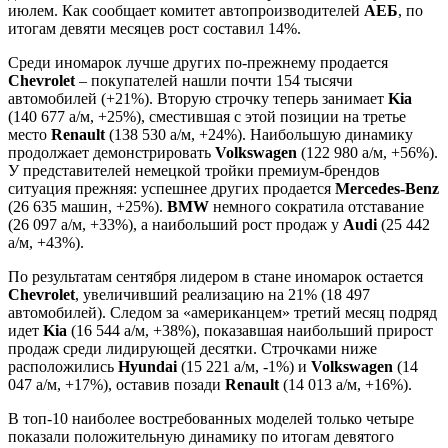
июлем. Как сообщает комитет автопроизводителей
АЕБ
, по
итогам девяти месяцев рост составил 14%.
Среди иномарок лучше других по-прежнему продается
Chevrolet
– покупателей нашли почти 154 тысячи
автомобилей (+21%). Вторую строчку теперь занимает
Kia
(140 677 а/м, +25%), сместившая с этой позиции на третье
место
Renault
(138 530 а/м, +24%). Наибольшую динамику
продолжает демонстрировать
Volkswagen
(122 980 а/м, +56%).
У представителей немецкой тройки премиум-брендов
ситуация прежняя: успешнее других продается
Mercedes-Benz
(26 635 машин, +25%).
BMW
немного сократила отставание
(26 097 а/м, +33%), а наибольший рост продаж у
Audi
(25 442
а/м, +43%).
По результатам сентября лидером в стане иномарок остается
Chevrolet
, увеличивший реализацию на 21% (18 497
автомобилей). Следом за «американцем» третий месяц подряд
идет
Kia
(16 544 а/м, +38%), показавшая наибольший прирост
продаж среди лидирующей десятки. Строчками ниже
расположились
Hyundai
(15 221 а/м, -1%) и
Volkswagen
(14
047 а/м, +17%), оставив позади
Renault
(14 013 а/м, +16%).
В топ-10 наиболее востребованных моделей только четыре
показали положительную динамику по итогам девятого