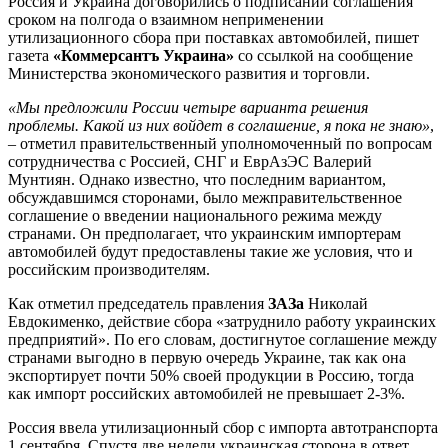
Россия и Украина договорились о подписании соглашения
сроком на полгода о взаимном неприменении
утилизационного сбора при поставках автомобилей, пишет
газета
«Коммерсантъ Украина»
со ссылкой на сообщение
Министерства экономического развития и торговли.
«Мы предложили России четыре варианта решения
проблемы. Какой из них войдет в соглашение, я пока не знаю»
,
– отметил правительственный уполномоченный по вопросам
сотрудничества с Россией, СНГ и ЕврАзЭС Валерий
Мунтиян. Однако известно, что последним вариантом,
обсуждавшимся сторонами, было межправительственное
соглашение о введении национального режима между
странами. Он предполагает, что украинским импортерам
автомобилей будут предоставлены такие же условия, что и
российским производителям.
Как отметил председатель правления
ЗАЗа
Николай
Евдокименко, действие сбора «затруднило работу украинских
предприятий». По его словам, достигнутое соглашение между
странами выгодно в первую очередь Украине, так как она
экспортирует почти 50% своей продукции в Россию, тогда
как импорт российских автомобилей не превышает 2-3%.
Россия ввела утилизационный сбор с импорта автотранспорта
1 сентября. Спустя две недели украинская сторона в ответ