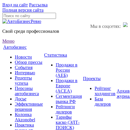
Вход на сайт
Рассылка
Полная версия сайта
Мы в соцсетях:
Свой среди профессионалов
Меню
Автобизнес
Статистика
Новости
Обзор прессы
Продажи в
События
России
Интервью
(АЕБ)
Рецепты
Проекты
Продажи в
успеха
Европе
Персоны
Рейтинг
(ACEA)
Архив
автобизнеса
холдингов
Сегментация
журна
Досье
База
рынка РФ
Эффективные
дилеров
Рейтинги
решения
дилеров
Колонка
Тарифы
Akzonobel
каско (ЭЛТ-
Практика
ПОИСК)