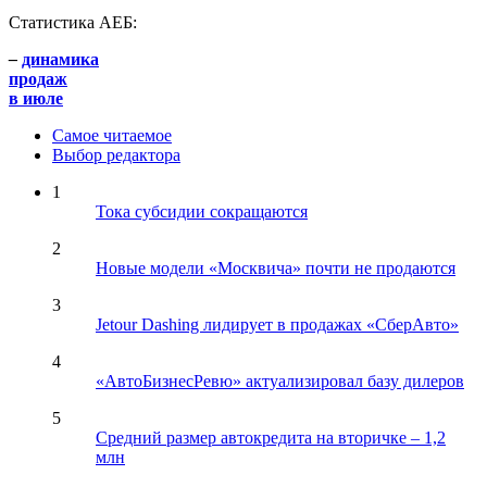
Статистика АЕБ:
–
динамика
продаж
в июле
Самое читаемое
Выбор редактора
1
Тока субсидии сокращаются
2
Новые модели «Москвича» почти не продаются
3
Jetour Dashing лидирует в продажах «СберАвто»
4
«АвтоБизнесРевю» актуализировал базу дилеров
5
Средний размер автокредита на вторичке – 1,2
млн