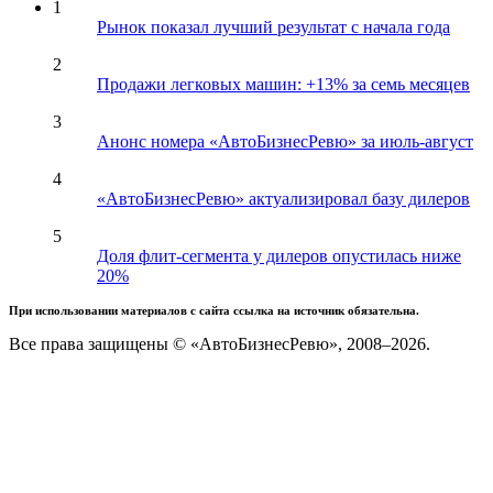
1
Рынок показал лучший результат с начала года
2
Продажи легковых машин: +13% за семь месяцев
3
Анонс номера «АвтоБизнесРевю» за июль-август
4
«АвтоБизнесРевю» актуализировал базу дилеров
5
Доля флит-сегмента у дилеров опустилась ниже
20%
При использовании материалов с сайта ссылка на источник обязательна.
Все права защищены © «АвтоБизнесРевю», 2008–2026.