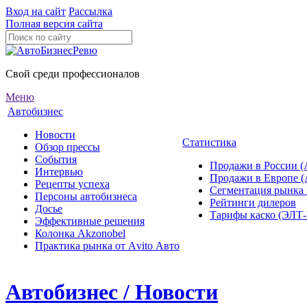
Вход на сайт
Рассылка
Полная версия сайта
Свой среди профессионалов
Меню
Автобизнес
Новости
Статистика
Обзор прессы
События
Продажи в России (
Интервью
Продажи в Европе 
Рецепты успеха
Сегментация рынка
Персоны автобизнеса
Рейтинги дилеров
Досье
Тарифы каско (ЭЛ
Эффективные решения
Колонка Akzonobel
Практика рынка от Аvito Авто
Автобизнес / Новости