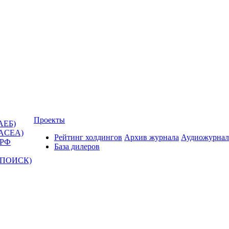
Проекты
АЕБ)
(ACEA)
Рейтинг холдингов
Архив журнала
Аудиожурнал
 РФ
База дилеров
Т-ПОИСК)