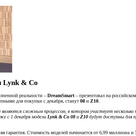
м Lynk & Co
олненной реальности –
DreamSmart
– презентовал на российско
пными для покупки с декабря, станут
08
и
Z10
.
и являются сложным процессом, в котором участвует несколько
же с 1 декабря модели
Lynk & Co 08
и
Z10
будут доступны для 
яя гарантия. Стоимость моделей начинается от 6,99 миллиона и