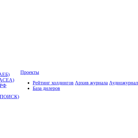
Проекты
АЕБ)
(ACEA)
Рейтинг холдингов
Архив журнала
Аудиожурнал
 РФ
База дилеров
Т-ПОИСК)