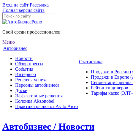
Вход на сайт
Рассылка
Полная версия сайта
Свой среди профессионалов
Меню
Автобизнес
Новости
Статистика
Обзор прессы
События
Продажи в России (
Интервью
Продажи в Европе 
Рецепты успеха
Сегментация рынка
Персоны автобизнеса
Рейтинги дилеров
Досье
Тарифы каско (ЭЛ
Эффективные решения
Колонка Akzonobel
Практика рынка от Аvito Авто
Автобизнес / Новости