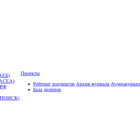
Проекты
АЕБ)
(ACEA)
Рейтинг холдингов
Архив журнала
Аудиожурнал
 РФ
База дилеров
Т-ПОИСК)