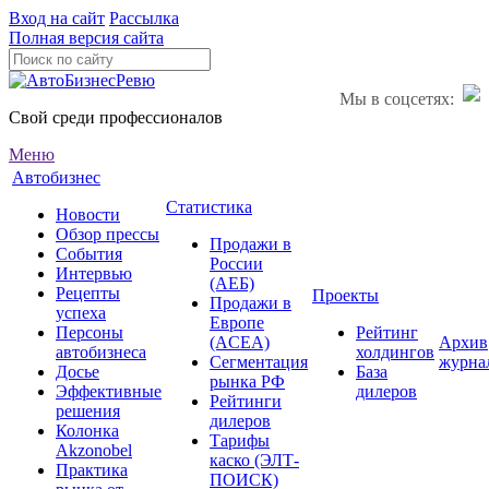
Вход на сайт
Рассылка
Полная версия сайта
Мы в соцсетях:
Свой среди профессионалов
Меню
Автобизнес
Статистика
Новости
Обзор прессы
Продажи в
События
России
Интервью
(АЕБ)
Рецепты
Проекты
Продажи в
успеха
Европе
Персоны
Рейтинг
(ACEA)
Архив
автобизнеса
холдингов
Сегментация
журна
Досье
База
рынка РФ
Эффективные
дилеров
Рейтинги
решения
дилеров
Колонка
Тарифы
Akzonobel
каско (ЭЛТ-
Практика
ПОИСК)