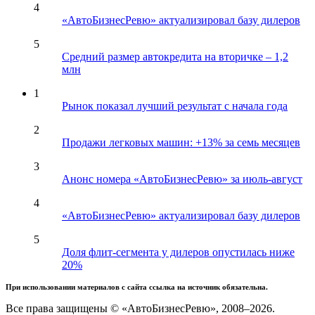
4
«АвтоБизнесРевю» актуализировал базу дилеров
5
Средний размер автокредита на вторичке – 1,2
млн
1
Рынок показал лучший результат с начала года
2
Продажи легковых машин: +13% за семь месяцев
3
Анонс номера «АвтоБизнесРевю» за июль-август
4
«АвтоБизнесРевю» актуализировал базу дилеров
5
Доля флит-сегмента у дилеров опустилась ниже
20%
При использовании материалов с сайта ссылка на источник обязательна.
Все права защищены © «АвтоБизнесРевю», 2008–2026.