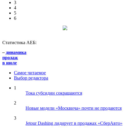
3
4
5
6
Статистика АЕБ:
–
динамика
продаж
в июле
Самое читаемое
Выбор редактора
1
Тока субсидии сокращаются
2
Новые модели «Москвича» почти не продаются
3
Jetour Dashing лидирует в продажах «СберАвто»