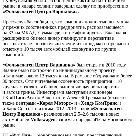
ГК
«Рус-Лан»
усилила собственные активы на столичном
рынке: в январе холдинг завершил сделку по приобретению
«Фольксваген Центра Варшавка»
.
Пресс-служба сообщила, что компания полностью выкупила
у прежних собственников предприятие, располагающееся
на 33 км МКАД. Сумма сделки не афишируется. Благодаря
расширению бизнеса дилер планирует в перспективе
нескольких лет значительно увеличить продажи и превысить
отметку в 10 тысяч автомобилей совокупно по группе
компаний.
«Фольксваген Центр Варшавка»
был открыт в 2010 году.
Здание было построено по индивидуальному проекту
и занимает около 13 тысяч кв.м. В ремзоне оборудовано более
30 постов. Отличительная особенность предприятия – 10-
ярусная стеклянная башня, выполняющая роль паркинга
и автовитрины. Инвесторами выступали акционеры
ГК
«Шанс-Авто»
Валентин и Алексей Гречманы (владеют
также центрами
«Корея Моторс»
и
«Хендэ КомТранс»
)
и Банк Союз. По итогам 2012–2013 годов
«Фольксваген
Центр Варшавка»
реализовывал 2,5–2,6 тысячи новых
автомобилей
Volkswagen
, занимая порядка 4% на московском
рынке.
ГК
«Рус-Лан»
– монобрендовый дилер, представляющий