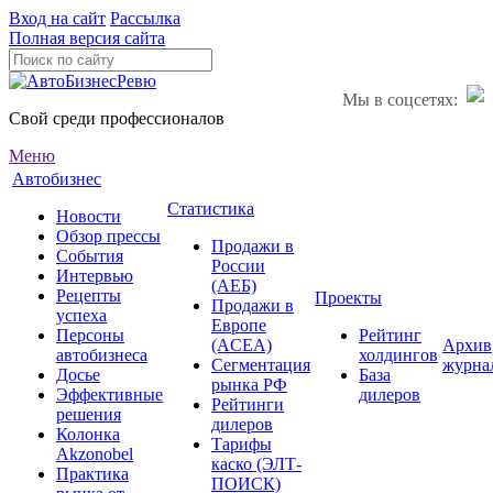
Вход на сайт
Рассылка
Полная версия сайта
Мы в соцсетях:
Свой среди профессионалов
Меню
Автобизнес
Статистика
Новости
Обзор прессы
Продажи в
События
России
Интервью
(АЕБ)
Рецепты
Проекты
Продажи в
успеха
Европе
Персоны
Рейтинг
(ACEA)
Архив
автобизнеса
холдингов
Сегментация
журна
Досье
База
рынка РФ
Эффективные
дилеров
Рейтинги
решения
дилеров
Колонка
Тарифы
Akzonobel
каско (ЭЛТ-
Практика
ПОИСК)