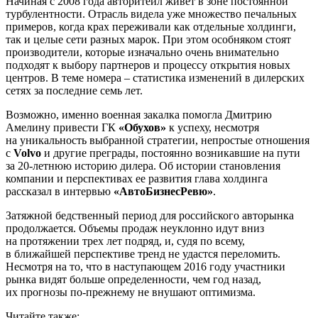
Начиная с 2008 года авторитейл живет в зоне постоянной
турбулентности. Отрасль видела уже множество печальных
примеров, когда крах переживали как отдельные холдинги,
так и целые сети разных марок. При этом особняком стоят
производители, которые изначально очень внимательно
подходят к выбору партнеров и процессу открытия новых
центров. В теме номера – статистика изменений в дилерских
сетях за последние семь лет.
Возможно, именно военная закалка помогла Дмитрию
Амелину привести ГК
«Обухов»
к успеху, несмотря
на уникальность выбранной стратегии, непростые отношения
с
Volvo
и другие преграды, постоянно возникавшие на пути
за 20-летнюю историю дилера. Об истории становления
компании и перспективах ее развития глава холдинга
рассказал в интервью
«АвтоБизнесРевю»
.
Затяжной бедственный период для российского авторынка
продолжается. Объемы продаж неуклонно идут вниз
на протяжении трех лет подряд, и, судя по всему,
в ближайшей перспективе тренд не удастся переломить.
Несмотря на то, что в наступающем 2016 году участники
рынка видят больше определенности, чем год назад,
их прогнозы по-прежнему не внушают оптимизма.
Читайте также: