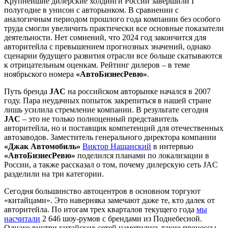
Крупнейшие дилерские холдинги России завершили I
полугодие в унисон с авторынком. В сравнении с
аналогичным периодом прошлого года компании без особого
труда смогли увеличить практически все основные показатели
деятельности. Нет сомнений, что 2024 год закончится для
авторитейла с превышением прогнозных значений, однако
сценарии будущего развития отрасли все больше скатываются
к отрицательным оценкам. Рейтинг дилеров – в теме
ноябрьского номера
«АвтоБизнесРевю»
.
Путь бренда
JAC
на российском авторынке начался в 2007
году. Пара неудачных попыток закрепиться в нашей стране
лишь усилила стремление компании. В результате сегодня
JAC
– это не только полноценный представитель
авторитейла, но и поставщик компетенций для отечественных
автозаводов. Заместитель генерального директора компании
«Джак Автомобиль»
Виктор Нащанский
в интервью
«АвтоБизнесРевю»
поделился планами по локализации в
России, а также рассказал о том, почему дилерскую сеть JAC
разделили на три категории.
Сегодня большинство автоцентров в основном торгуют
«китайцами». Это наверняка замечают даже те, кто далек от
авторитейла. По итогам трех кварталов текущего года
мы
насчитали
2 646 шоу-румов с брендами из Поднебесной.
Однако внутри китайских сетей наметились такие процессы,