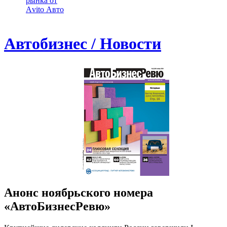
рынка от
Аvito Авто
Автобизнес / Новости
Анонс ноябрьского номера
«АвтоБизнесРевю»