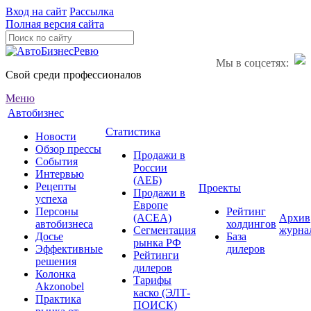
Вход на сайт
Рассылка
Полная версия сайта
Мы в соцсетях:
Свой среди профессионалов
Меню
Автобизнес
Статистика
Новости
Обзор прессы
Продажи в
События
России
Интервью
(АЕБ)
Рецепты
Проекты
Продажи в
успеха
Европе
Персоны
Рейтинг
(ACEA)
Архив
автобизнеса
холдингов
Сегментация
журна
Досье
База
рынка РФ
Эффективные
дилеров
Рейтинги
решения
дилеров
Колонка
Тарифы
Akzonobel
каско (ЭЛТ-
Практика
ПОИСК)