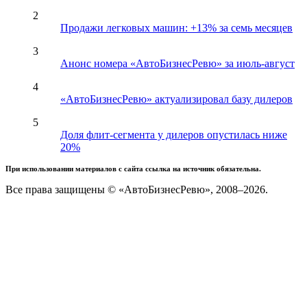
2
Продажи легковых машин: +13% за семь месяцев
3
Анонс номера «АвтоБизнесРевю» за июль-август
4
«АвтоБизнесРевю» актуализировал базу дилеров
5
Доля флит-сегмента у дилеров опустилась ниже
20%
При использовании материалов с сайта ссылка на источник обязательна.
Все права защищены © «АвтоБизнесРевю», 2008–2026.