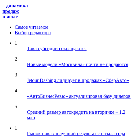
–
динамика
продаж
в июле
Самое читаемое
Выбор редактора
1
Тока субсидии сокращаются
2
Новые модели «Москвича» почти не продаются
3
Jetour Dashing лидирует в продажах «СберАвто»
4
«АвтоБизнесРевю» актуализировал базу дилеров
5
Средний размер автокредита на вторичке – 1,2
млн
1
Рынок показал лучший результат с начала года