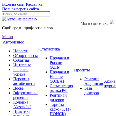
Вход на сайт
Рассылка
Полная версия сайта
Мы в соцсетях:
Свой среди профессионалов
Меню
Автобизнес
Статистика
Новости
Обзор прессы
Продажи в
События
России
Интервью
(АЕБ)
Рецепты
Проекты
Продажи в
успеха
Европе
Персоны
Рейтинг
(ACEA)
Архив
автобизнеса
холдингов
Сегментация
журна
Досье
База
рынка РФ
Эффективные
дилеров
Рейтинги
решения
дилеров
Колонка
Тарифы
Akzonobel
каско (ЭЛТ-
Практика
ПОИСК)