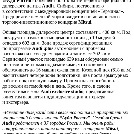
«Ауди Россия»
объявляет об открытии первого официального
дилерского центра
Audi
в Сибири, построенного
в соответствии с международной концепцией «Терминал».
Предприятие немецкой марки входит в состав японского
торгово-инвестиционного концерна
Mitsui
.
Общая площадь дилерского центра составляет 1 408 кв.м. Под
шоу-рум с возможностью демонстрации до 19 моделей
отведено 603 кв.м. Зона продаж сертифицированных
по программе
Audi :plus
автомобилей с пробегом
расположена в соседнем здании и занимает 392 кв.м.
Сервисный участок площадью 639 кв.м оборудован семью
постами и четырьмя подъемниками, что позволяет
обслуживать до 16 машин ежедневно. Кузовной цех (618 кв.м)
насчитывает четыре зоны подготовки, два поста арматурных
работ и покрасочную камеру. Пропускная способность –
до восьми автомобилей в день. Кроме того, в салоне
разместилась зона
Audi exclusive studio
, предлагающая
клиентам варианты индивидуализации интерьера
и экстерьера.
«Развитие дилерской сети является одним из приоритетных
направлений деятельности
“Ауди Россия”
. Сегодня бренд
Audi
представлен в 37 городах России. Мы очень рады
сотрудничеству с нашим партнером – концерном
Mitsui
,
имеющим многолетний опыт работы на российском