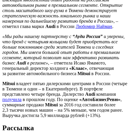
автомобильном рынке в премиальном сегменте. Открытие
столь масштабного шоу-рума в Тюмени демонстрирует
стратегическую важность локального рынка и наши
намерения по дальнейшему развитию бренда в России»
, –
отметил глава марки
Audi
в России
Любомир Найман
.
«Мы рады нашему партнерству с
“Ауди Россия”
и уверены,
что бренд с четырьмя кольцами будет приобретать все
больше поклонников среди жителей Тюмени и соседних
городов. Мы имеем большой опыт работы в премиальном
сегменте, который позволит нам эффективно развивать
бизнес
Audi
в регионе»
, – отметила Исако Ямамото,
генеральный директор холдинга
«Клаас»
, отвечающая
за развитие автомобильного бизнеса
Mitsui
в России.
Mitsui
владеет пятью дилерскими центрами в России (четыре
в Тюмени и один – в Екатеринбурге). В портфеле
представлено четыре бренда. Дилерство
Audi
компания
получила
в прошлом году. По оценке
«АвтоБизнесРевю»
,
суммарные продажи
Mitsui
за 2016 год составили более
2,3 тысячи новых машин – на 5% меньше, чем годом ранее.
Выручка достигла 5,9 миллиарда рублей (+13%).
Рассылка