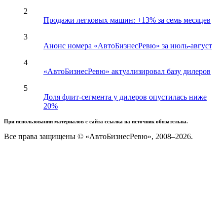
2
Продажи легковых машин: +13% за семь месяцев
3
Анонс номера «АвтоБизнесРевю» за июль-август
4
«АвтоБизнесРевю» актуализировал базу дилеров
5
Доля флит-сегмента у дилеров опустилась ниже
20%
При использовании материалов с сайта ссылка на источник обязательна.
Все права защищены © «АвтоБизнесРевю», 2008–2026.