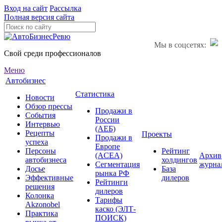
Вход на сайт
Рассылка
Полная версия сайта
Мы в соцсетях:
Свой среди профессионалов
Меню
Автобизнес
Статистика
Новости
Обзор прессы
Продажи в
События
России
Интервью
(АЕБ)
Рецепты
Проекты
Продажи в
успеха
Европе
Персоны
Рейтинг
(ACEA)
Архив
автобизнеса
холдингов
Сегментация
журна
Досье
База
рынка РФ
Эффективные
дилеров
Рейтинги
решения
дилеров
Колонка
Тарифы
Akzonobel
каско (ЭЛТ-
Практика
ПОИСК)