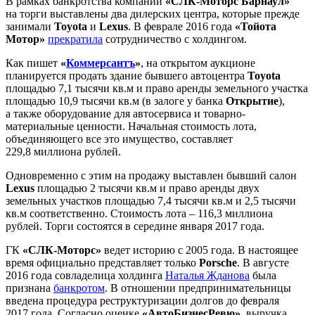
В рамках банкротства компании
«СЛК-Моторс Барнаул»
на торги выставлены два дилерских центра, которые прежде
занимали
Toyota
и
Lexus
. В феврале 2016 года
«Тойота
Мотор»
прекратила
сотрудничество с холдингом.
Как пишет
«
Коммерсантъ
»
, на открытом аукционе
планируется продать здание бывшего автоцентра
Toyota
площадью 7,1 тысячи кв.м и право аренды земельного участка
площадью 10,9 тысячи кв.м (в залоге у банка
Открытие
),
а также оборудование для автосервиса и товарно-
материальные ценности. Начальная стоимость лота,
объединяющего все это имущество, составляет
229,8 миллиона рублей.
Одновременно с этим на продажу выставлен бывший салон
Lexus
площадью 2 тысячи кв.м и право аренды двух
земельных участков площадью 7,4 тысячи кв.м и 2,5 тысячи
кв.м соответственно. Стоимость лота – 116,3 миллиона
рублей. Торги состоятся в середине января 2017 года.
ГК
«СЛК-Моторс»
ведет историю с 2005 года. В настоящее
время официально представляет только
Porsche
. В августе
2016 года совладелица холдинга
Наталья Жданова
была
признана
банкротом
. В отношении предпринимательницы
введена процедура реструктуризации долгов до февраля
2017 года. Согласно оценке
«АвтоБизнесРевю»
, выручка