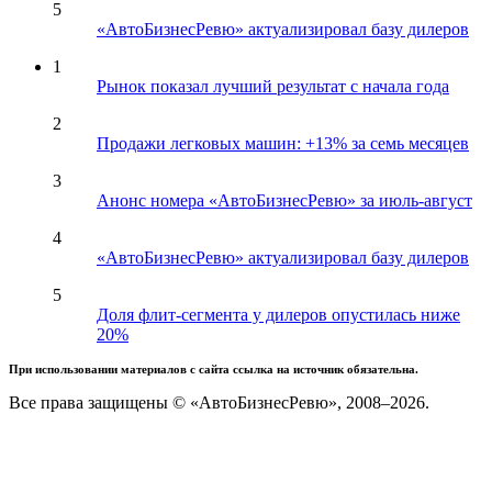
5
«АвтоБизнесРевю» актуализировал базу дилеров
1
Рынок показал лучший результат с начала года
2
Продажи легковых машин: +13% за семь месяцев
3
Анонс номера «АвтоБизнесРевю» за июль-август
4
«АвтоБизнесРевю» актуализировал базу дилеров
5
Доля флит-сегмента у дилеров опустилась ниже
20%
При использовании материалов с сайта ссылка на источник обязательна.
Все права защищены © «АвтоБизнесРевю», 2008–2026.