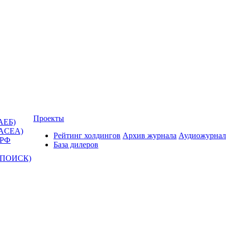
Проекты
АЕБ)
(ACEA)
Рейтинг холдингов
Архив журнала
Аудиожурнал
 РФ
База дилеров
Т-ПОИСК)