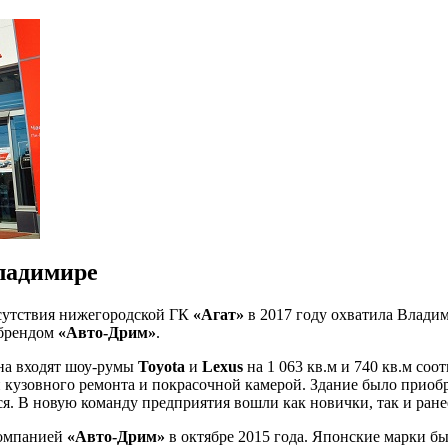
Владимире
сутствия нижегородской ГК
«Агат»
в 2017 году охватила Влади
 брендом
«Авто-Дрим»
.
она входят шоу-румы
Toyota
и
Lexus
на 1 063 кв.м и 740 кв.м соот
и кузовного ремонта и покрасочной камерой. Здание было прио
я. В новую команду предприятия вошли как новички, так и ране
компанией
«Авто-Дрим»
в октябре 2015 года. Японские марки бы