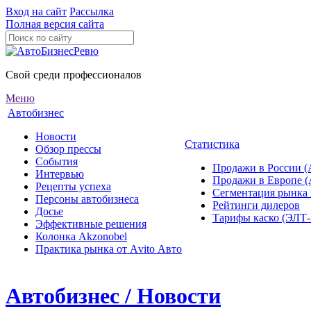
Вход на сайт
Рассылка
Полная версия сайта
Свой среди профессионалов
Меню
Автобизнес
Новости
Статистика
Обзор прессы
События
Продажи в России (
Интервью
Продажи в Европе 
Рецепты успеха
Сегментация рынка
Персоны автобизнеса
Рейтинги дилеров
Досье
Тарифы каско (ЭЛ
Эффективные решения
Колонка Akzonobel
Практика рынка от Аvito Авто
Автобизнес / Новости