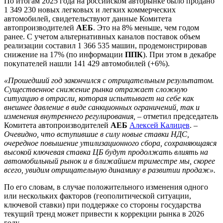
По итогам 2025 года на российском авторынке было продано
1 349 230 новых легковых и легких коммерческих
автомобилей, свидетельствуют данные Комитета
автопроизводителей
АЕБ
. Это на 8% меньше, чем годом
ранее. С учетом альтернативных каналов поставок объем
реализации составил 1 366 535 машин, продемонстрировав
снижение на 17% (по информации
ППК
). При этом в декабре
покупателей нашли 141 429 автомобилей (+6%).
«Прошедший год закончился с отрицательным результатом.
Существенное снижение рынка отражает сложную
ситуацию в отрасли, которая испытывает на себе как
внешнее давление в виде санкционных ограничений, так и
изменения внутреннего регулирования,
– отметил председатель
Комитета автопроизводителей
АЕБ
Алексей Калицев
. –
Очевидно, что вступившие в силу новые ставки НДС,
очередное повышение утилизационного сбора, сохраняющаяся
высокой ключевая ставка ЦБ будут продолжать влиять на
автомобильный рынок и в ближайшем триместре мы, скорее
всего, увидим отрицательную динамику в развитии продаж».
По его словам, в случае положительного изменения одного
или нескольких факторов (геополитической ситуации,
ключевой ставки) при поддержке со стороны государства
текущий тренд может привести к коррекции рынка в 2026
году.