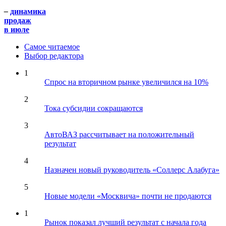
–
динамика
продаж
в июле
Самое читаемое
Выбор редактора
1
Спрос на вторичном рынке увеличился на 10%
2
Тока субсидии сокращаются
3
АвтоВАЗ рассчитывает на положительный
результат
4
Назначен новый руководитель «Соллерс Алабуга»
5
Новые модели «Москвича» почти не продаются
1
Рынок показал лучший результат с начала года