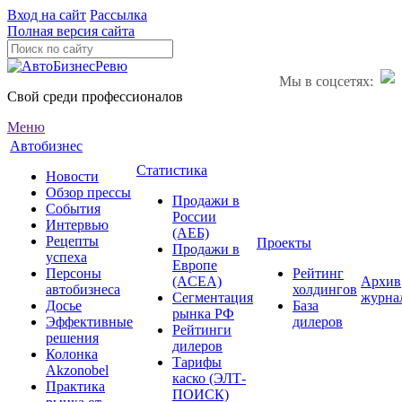
Вход на сайт
Рассылка
Полная версия сайта
Мы в соцсетях:
Свой среди профессионалов
Меню
Автобизнес
Статистика
Новости
Обзор прессы
Продажи в
События
России
Интервью
(АЕБ)
Рецепты
Проекты
Продажи в
успеха
Европе
Персоны
Рейтинг
(ACEA)
Архив
автобизнеса
холдингов
Сегментация
журна
Досье
База
рынка РФ
Эффективные
дилеров
Рейтинги
решения
дилеров
Колонка
Тарифы
Akzonobel
каско (ЭЛТ-
Практика
ПОИСК)