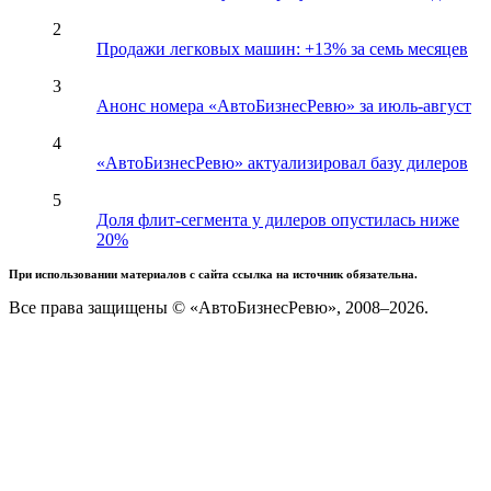
2
Продажи легковых машин: +13% за семь месяцев
3
Анонс номера «АвтоБизнесРевю» за июль-август
4
«АвтоБизнесРевю» актуализировал базу дилеров
5
Доля флит-сегмента у дилеров опустилась ниже
20%
При использовании материалов с сайта ссылка на источник обязательна.
Все права защищены © «АвтоБизнесРевю», 2008–2026.