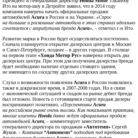
Президент и генеральный директор
Honda Motor
Таканобу
Ито на мотор-шоу в Детройте заявил, что в 2014 году
компания намерена начать официальные продажи
автомобилей
Acura
в России и на Украине.
«Спрос
на большие и роскошные автомобили в этих странах идеально
сочетается с атрибутами бренда
Acura
»
, – отметил г-н Ито.
Развитие марки в России будет осуществляться постепенно.
Сначала планируется открытие дилерских центров в Москве
и Санкт-Петербурге, позднее – в других городах. В столице
на первом этапе
«Хонда Мотор Рус»
намерена открыть два
дилерских центра. При этом для получения дилерства бренда
будет необходимо наличие отдельно стоящего здания,
не имеющего по соседству других дилерских центров.
Слухи о возможности появления
Acura
в России появлялись
также в докризисное время, в 2007-2008 годах. Но в связи
с экономической ситуацией и спадом на рынке дебют бренда
был отложен. Новость о готовящемся старте продаж дилеры
воспринимают позитивно.
«Перспективы
Acura
на российском рынке очень высоки. Как показывает практика,
многие клиенты
Honda
давно ждут официальных продаж
автомобилей
Acura
,
– комментирует заместитель
генерального директора по продажам
«Автотемп»
Сергей
Жуков. –
Компания
“Автотемп”
подходит под требования
для получения дилерства
Acura
и, возможно, будет