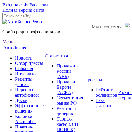
Вход на сайт
Рассылка
Полная версия сайта
Мы в соцсетях:
Свой среди профессионалов
Меню
Автобизнес
Статистика
Новости
Обзор прессы
Продажи в
События
России
Интервью
(АЕБ)
Рецепты
Проекты
Продажи в
успеха
Европе
Персоны
Рейтинг
(ACEA)
Архив
автобизнеса
холдингов
Сегментация
журна
Досье
База
рынка РФ
Эффективные
дилеров
Рейтинги
решения
дилеров
Колонка
Тарифы
Akzonobel
каско (ЭЛТ-
Практика
ПОИСК)