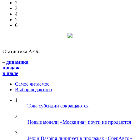
2
3
4
5
6
Статистика АЕБ:
–
динамика
продаж
в июле
Самое читаемое
Выбор редактора
1
Тока субсидии сокращаются
2
Новые модели «Москвича» почти не продаются
3
Jetour Dashing лидирует в продажах «СберАвто»