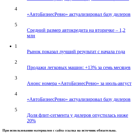
4
«АвтоБизнесРевю» актуализировал базу дилеров
5
Средний размер автокредита на вторичке – 1,2
млн
1
Рынок показал лучший результат с начала года
2
Продажи легковых машин: +13% за семь месяцев
3
Анонс номера «АвтоБизнесРевю» за июль-август
4
«АвтоБизнесРевю» актуализировал базу дилеров
5
Доля флит-сегмента у дилеров опустилась ниже
20%
При использовании материалов с сайта ссылка на источник обязательна.