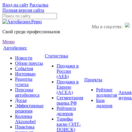
Вход на сайт
Рассылка
Полная версия сайта
Мы в соцсетях:
Свой среди профессионалов
Меню
Автобизнес
Статистика
Новости
Обзор прессы
Продажи в
События
России
Интервью
(АЕБ)
Рецепты
Проекты
Продажи в
успеха
Европе
Персоны
Рейтинг
(ACEA)
Архив
автобизнеса
холдингов
Сегментация
журна
Досье
База
рынка РФ
Эффективные
дилеров
Рейтинги
решения
дилеров
Колонка
Тарифы
Akzonobel
каско (ЭЛТ-
Практика
ПОИСК)