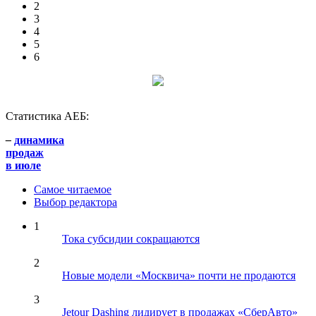
2
3
4
5
6
Статистика АЕБ:
–
динамика
продаж
в июле
Самое читаемое
Выбор редактора
1
Тока субсидии сокращаются
2
Новые модели «Москвича» почти не продаются
3
Jetour Dashing лидирует в продажах «СберАвто»