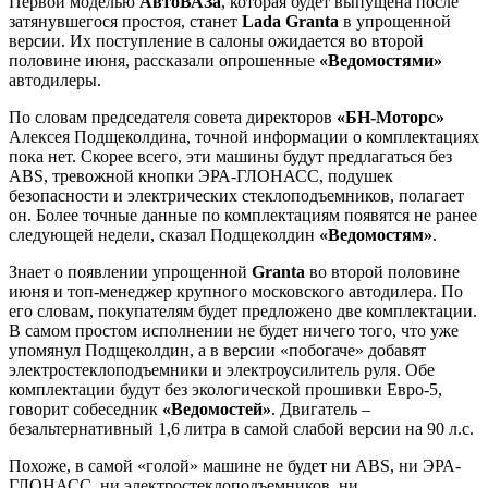
Первой моделью
АвтоВАЗа
, которая будет выпущена после
затянувшегося простоя, станет
Lada Granta
в упрощенной
версии. Их поступление в салоны ожидается во второй
половине июня, рассказали опрошенные
«Ведомостями»
автодилеры.
По словам председателя совета директоров
«БН-Моторс»
Алексея Подщеколдина, точной информации о комплектациях
пока нет. Скорее всего, эти машины будут предлагаться без
ABS, тревожной кнопки ЭРА-ГЛОНАСС, подушек
безопасности и электрических стеклоподъемников, полагает
он. Более точные данные по комплектациям появятся не ранее
следующей недели, сказал Подщеколдин
«Ведомостям»
.
Знает о появлении упрощенной
Granta
во второй половине
июня и топ-менеджер крупного московского автодилера. По
его словам, покупателям будет предложено две комплектации.
В самом простом исполнении не будет ничего того, что уже
упомянул Подщеколдин, а в версии «побогаче» добавят
электростеклоподъемники и электроусилитель руля. Обе
комплектации будут без экологической прошивки Евро-5,
говорит собеседник
«Ведомостей»
. Двигатель –
безальтернативный 1,6 литра в самой слабой версии на 90 л.с.
Похоже, в самой «голой» машине не будет ни ABS, ни ЭРА-
ГЛОНАСС, ни электростеклоподъемников, ни