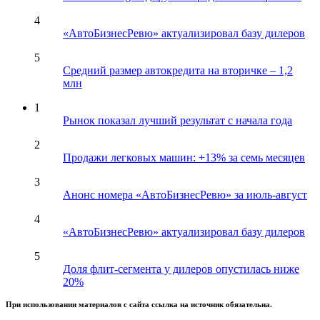
4
«АвтоБизнесРевю» актуализировал базу дилеров
5
Средний размер автокредита на вторичке – 1,2
млн
1
Рынок показал лучший результат с начала года
2
Продажи легковых машин: +13% за семь месяцев
3
Анонс номера «АвтоБизнесРевю» за июль-август
4
«АвтоБизнесРевю» актуализировал базу дилеров
5
Доля флит-сегмента у дилеров опустилась ниже
20%
При использовании материалов с сайта ссылка на источник обязательна.