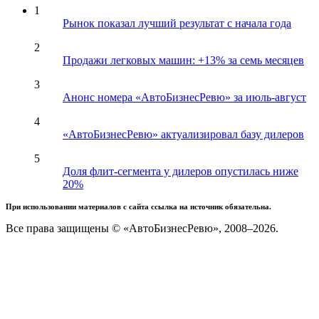
1
Рынок показал лучший результат с начала года
2
Продажи легковых машин: +13% за семь месяцев
3
Анонс номера «АвтоБизнесРевю» за июль-август
4
«АвтоБизнесРевю» актуализировал базу дилеров
5
Доля флит-сегмента у дилеров опустилась ниже
20%
При использовании материалов с сайта ссылка на источник обязательна.
Все права защищены © «АвтоБизнесРевю», 2008–2026.