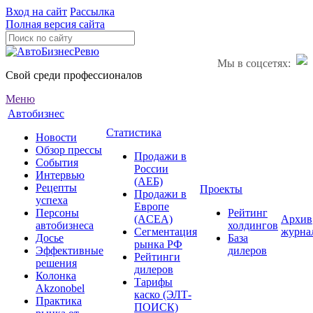
Вход на сайт
Рассылка
Полная версия сайта
Мы в соцсетях:
Свой среди профессионалов
Меню
Автобизнес
Статистика
Новости
Обзор прессы
Продажи в
События
России
Интервью
(АЕБ)
Рецепты
Проекты
Продажи в
успеха
Европе
Персоны
Рейтинг
(ACEA)
Архив
автобизнеса
холдингов
Сегментация
журна
Досье
База
рынка РФ
Эффективные
дилеров
Рейтинги
решения
дилеров
Колонка
Тарифы
Akzonobel
каско (ЭЛТ-
Практика
ПОИСК)