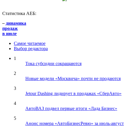
Статистика АЕБ:
–
динамика
продаж
в июле
Самое читаемое
Выбор редактора
1
Тока субсидии сокращаются
2
Новые модели «Москвича» почти не продаются
3
Jetour Dashing лидирует в продажах «СберАвто»
4
АвтоВАЗ подвел первые итоги «Лада Бизнес»
5
Анонс номера «АвтоБизнесРевю» за июль-август