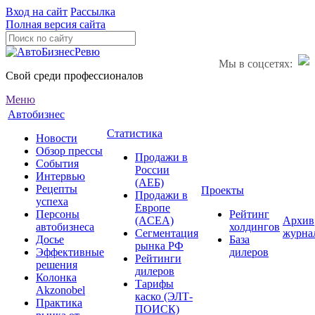
Вход на сайт
Рассылка
Полная версия сайта
Мы в соцсетях:
Свой среди профессионалов
Меню
Автобизнес
Статистика
Новости
Обзор прессы
Продажи в
События
России
Интервью
(АЕБ)
Рецепты
Проекты
Продажи в
успеха
Европе
Персоны
Рейтинг
(ACEA)
Архив
автобизнеса
холдингов
Сегментация
журна
Досье
База
рынка РФ
Эффективные
дилеров
Рейтинги
решения
дилеров
Колонка
Тарифы
Akzonobel
каско (ЭЛТ-
Практика
ПОИСК)