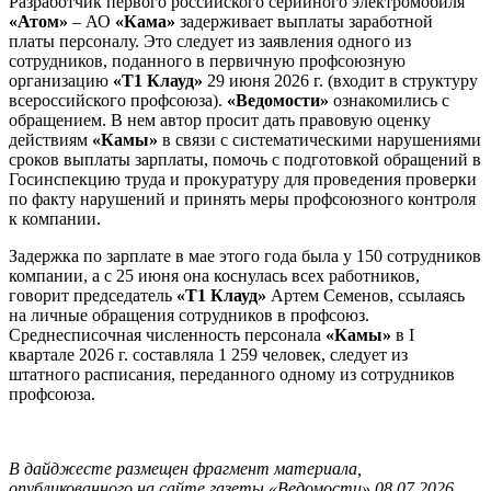
Разработчик первого российского серийного электромобиля
«Атом»
– АО
«Кама»
задерживает выплаты заработной
платы персоналу. Это следует из заявления одного из
сотрудников, поданного в первичную профсоюзную
организацию
«Т1 Клауд»
29 июня 2026 г. (входит в структуру
всероссийского профсоюза).
«Ведомости»
ознакомились с
обращением. В нем автор просит дать правовую оценку
действиям
«Камы»
в связи с систематическими нарушениями
сроков выплаты зарплаты, помочь с подготовкой обращений в
Госинспекцию труда и прокуратуру для проведения проверки
по факту нарушений и принять меры профсоюзного контроля
к компании.
Задержка по зарплате в мае этого года была у 150 сотрудников
компании, а с 25 июня она коснулась всех работников,
говорит председатель
«Т1 Клауд»
Артем Семенов, ссылаясь
на личные обращения сотрудников в профсоюз.
Среднесписочная численность персонала
«Камы»
в I
квартале 2026 г. составляла 1 259 человек, следует из
штатного расписания, переданного одному из сотрудников
профсоюза.
В дайджесте размещен фрагмент материала,
опубликованного на сайте газеты «Ведомости» 08.07.2026