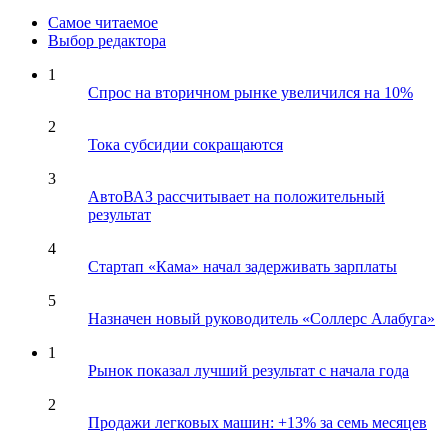
Самое читаемое
Выбор редактора
1
Спрос на вторичном рынке увеличился на 10%
2
Тока субсидии сокращаются
3
АвтоВАЗ рассчитывает на положительный
результат
4
Стартап «Кама» начал задерживать зарплаты
5
Назначен новый руководитель «Соллерс Алабуга»
1
Рынок показал лучший результат с начала года
2
Продажи легковых машин: +13% за семь месяцев