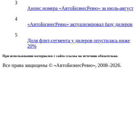
3
Анонс номера «АвтоБизнесРевю» за июль-август
4
«АвтоБизнесРевю» актуализировал базу дилеров
5
Доля флит-сегмента у дилеров опустилась ниже
20%
При использовании материалов с сайта ссылка на источник обязательна.
Все права защищены © «АвтоБизнесРевю», 2008–2026.