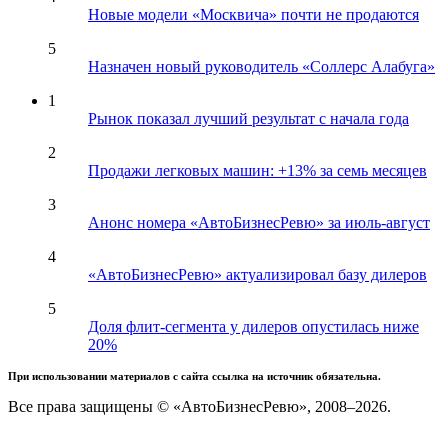
Новые модели «Москвича» почти не продаются
5
Назначен новый руководитель «Соллерс Алабуга»
1
Рынок показал лучший результат с начала года
2
Продажи легковых машин: +13% за семь месяцев
3
Анонс номера «АвтоБизнесРевю» за июль-август
4
«АвтоБизнесРевю» актуализировал базу дилеров
5
Доля флит-сегмента у дилеров опустилась ниже
20%
При использовании материалов с сайта ссылка на источник обязательна.
Все права защищены © «АвтоБизнесРевю», 2008–2026.