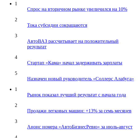
1
Спрос на вторичном рынке увеличился на 10%
2
Тока субсидии сокращаются
3
АвтоВАЗ рассчитывает на положительный
результат
4
Стартап «Кама» начал задерживать зарплаты
5
Назначен новый руководитель «Соллерс Алабуга»
1
Рынок показал лучший результат с начала года
2
Продажи легковых машин: +13% за семь месяцев
3
Анонс номера «АвтоБизнесРевю» за июль-август
4