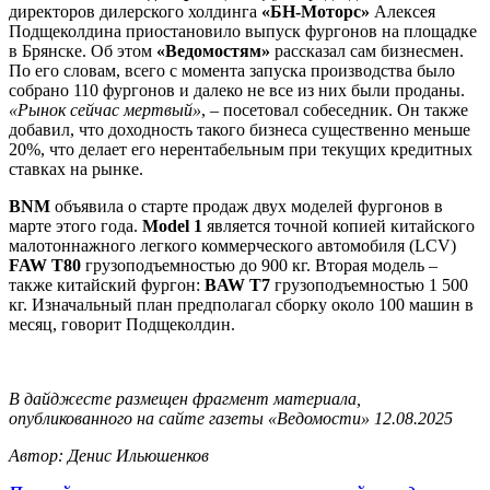
директоров дилерского холдинга
«БН-Моторс»
Алексея
Подщеколдина приостановило выпуск фургонов на площадке
в Брянске. Об этом
«Ведомостям»
рассказал сам бизнесмен.
По его словам, всего с момента запуска производства было
собрано 110 фургонов и далеко не все из них были проданы.
«Рынок сейчас мертвый»
, – посетовал собеседник. Он также
добавил, что доходность такого бизнеса существенно меньше
20%, что делает его нерентабельным при текущих кредитных
ставках на рынке.
BNM
объявила о старте продаж двух моделей фургонов в
марте этого года.
Model 1
является точной копией китайского
малотоннажного легкого коммерческого автомобиля (LCV)
FAW T80
грузоподъемностью до 900 кг. Вторая модель –
также китайский фургон:
BAW T7
грузоподъемностью 1 500
кг. Изначальный план предполагал сборку около 100 машин в
месяц, говорит Подщеколдин.
В дайджесте размещен фрагмент материала,
опубликованного на сайте газеты «Ведомости» 12.08.2025
Автор: Денис Ильюшенков