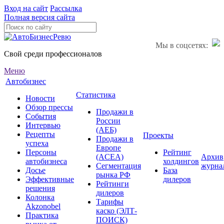
Вход на сайт
Рассылка
Полная версия сайта
Мы в соцсетях:
Свой среди профессионалов
Меню
Автобизнес
Статистика
Новости
Обзор прессы
Продажи в
События
России
Интервью
(АЕБ)
Рецепты
Проекты
Продажи в
успеха
Европе
Персоны
Рейтинг
(ACEA)
Архив
автобизнеса
холдингов
Сегментация
журна
Досье
База
рынка РФ
Эффективные
дилеров
Рейтинги
решения
дилеров
Колонка
Тарифы
Akzonobel
каско (ЭЛТ-
Практика
ПОИСК)