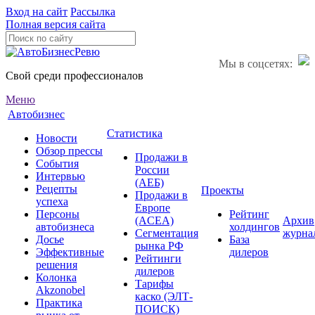
Вход на сайт
Рассылка
Полная версия сайта
Мы в соцсетях:
Свой среди профессионалов
Меню
Автобизнес
Статистика
Новости
Обзор прессы
Продажи в
События
России
Интервью
(АЕБ)
Рецепты
Проекты
Продажи в
успеха
Европе
Персоны
Рейтинг
(ACEA)
Архив
автобизнеса
холдингов
Сегментация
журна
Досье
База
рынка РФ
Эффективные
дилеров
Рейтинги
решения
дилеров
Колонка
Тарифы
Akzonobel
каско (ЭЛТ-
Практика
ПОИСК)