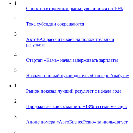
1
Спрос на вторичном рынке увеличился на 10%
2
Тока субсидии сокращаются
3
АвтоВАЗ рассчитывает на положительный
результат
4
Стартап «Кама» начал задерживать зарплаты
5
Назначен новый руководитель «Соллерс Алабуга»
1
Рынок показал лучший результат с начала года
2
Продажи легковых машин: +13% за семь месяцев
3
Анонс номера «АвтоБизнесРевю» за июль-август
4