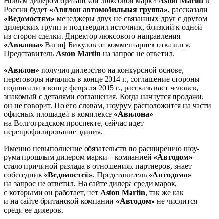
Новым дилером британской люксовой марки
Aston Martin
в
России будет
«Авилон автомобильная группа»
, рассказали
«Ведомостям»
менеджеры двух не связанных друг с другом
дилерских групп и подтвердил источник, близкий к одной
из сторон сделки. Директор люксового направления
«Авилона»
Вагиф Бикулов от комментариев отказался.
Представитель
Aston Martin
на запрос не ответил.
«Авилон»
получил дилерство на конкурсной основе,
переговоры начались в конце 2014 г., соглашение стороны
подписали в конце февраля 2015 г., рассказывает человек,
знакомый с деталями соглашения. Когда начнутся продажи,
он не говорит. По его словам, шоурум расположится на части
офисных площадей в комплексе
«Авилона»
на Волгоградском проспекте, сейчас идет
перепрофилирование здания.
Именно невыполнение обязательств по расширению шоу-
рума прошлым дилером марки – компанией
«Автодом»
–
стало причиной разлада в отношениях партнеров, знает
собеседник
«Ведомостей»
. Представитель
«Автодома»
на запрос не ответил. На сайте дилера среди марок,
с которыми он работает, нет
Aston Martin
, так же как
и на сайте британской компании
«Автодом»
не числится
среди ее дилеров.