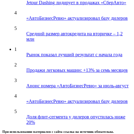
Jetour Dashing лидирует в продажах «СберАвто»
4
«АвтоБизнесРевю» актуализировал базу дилеров
5
Средний размер автокредита на вторичке – 1,2
млн
1
Рынок показал лучший результат с начала года
2
Продажи легковых машин: +13% за семь месяцев
3
Анонс номера «АвтоБизнесРевю» за июль-август
4
«АвтоБизнесРевю» актуализировал базу дилеров
5
Доля флит-сегмента у дилеров опустилась ниже
20%
При использовании материалов с сайта ссылка на источник обязательна.