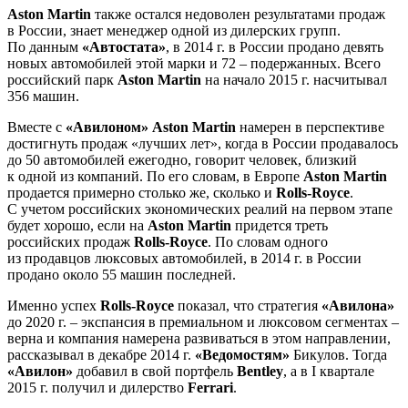
Aston Martin
также остался недоволен результатами продаж
в России, знает менеджер одной из дилерских групп.
По данным
«Автостата»
, в 2014 г. в России продано девять
новых автомобилей этой марки и 72 – подержанных. Всего
российский парк
Aston Martin
на начало 2015 г. насчитывал
356 машин.
Вместе с
«Авилоном»
Aston Martin
намерен в перспективе
достигнуть продаж «лучших лет», когда в России продавалось
до 50 автомобилей ежегодно, говорит человек, близкий
к одной из компаний. По его словам, в Европе
Aston Martin
продается примерно столько же, сколько и
Rolls-Royce
.
С учетом российских экономических реалий на первом этапе
будет хорошо, если на
Aston Martin
придется треть
российских продаж
Rolls-Royce
. По словам одного
из продавцов люксовых автомобилей, в 2014 г. в России
продано около 55 машин последней.
Именно успех
Rolls-Royce
показал, что стратегия
«Авилона»
до 2020 г. – экспансия в премиальном и люксовом сегментах –
верна и компания намерена развиваться в этом направлении,
рассказывал в декабре 2014 г.
«Ведомостям»
Бикулов. Тогда
«Авилон»
добавил в свой портфель
Bentley
, а в I квартале
2015 г. получил и дилерство
Ferrari
.