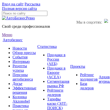
Вход на сайт
Рассылка
Полная версия сайта
Мы в соцсетях:
Свой среди профессионалов
Меню
Автобизнес
Статистика
Новости
Обзор прессы
Продажи в
События
России
Интервью
(АЕБ)
Рецепты
Проекты
Продажи в
успеха
Европе
Персоны
Рейтинг
(ACEA)
Архив
автобизнеса
холдингов
Сегментация
журна
Досье
База
рынка РФ
Эффективные
дилеров
Рейтинги
решения
дилеров
Колонка
Тарифы
Akzonobel
каско (ЭЛТ-
Практика
ПОИСК)