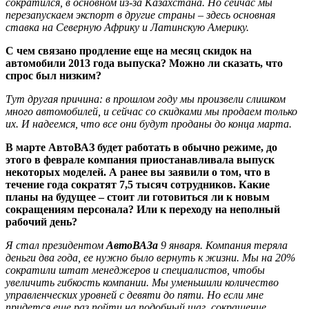
сократился, в основном из-за Казахстана. Но сейчас мы
перезапускаем экспорт в другие страны – здесь основная
ставка на Северную Африку и Латинскую Америку.
С чем связано продление еще на месяц скидок на
автомобили 2013 года выпуска? Можно ли сказать, что
спрос был низким?
Тут другая причина: в прошлом году мы произвели слишком
много автомобилей, и сейчас со скидками мы продаем только
их. И надеемся, что все они будут проданы до конца марта.
В марте АвтоВАЗ будет работать в обычно режиме, до
этого в феврале компания приостанавливала выпуск
некоторых моделей. А ранее вы заявили о том, что в
течение года сократят 7,5 тысяч сотрудников. Какие
планы на будущее – стоит ли готовиться ли к новым
сокращениям персонала? Или к переходу на неполный
рабочий день?
Я стал президентом
АвтоВАЗа
9 января. Компания теряла
деньги два года, ее нужно было вернуть к жизни. Мы на 20%
сократили штат менеджеров и специалистов, чтобы
увеличить гибкость компании. Мы уменьшили количество
управленческих уровней с девяти до пяти. Но если мне
придется еще раз пойти на подобный шаг, сокращение