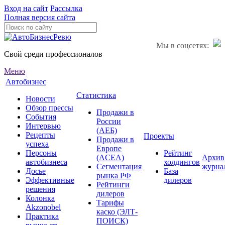
Вход на сайт
Рассылка
Полная версия сайта
Мы в соцсетях:
Свой среди профессионалов
Меню
Автобизнес
Статистика
Новости
Обзор прессы
Продажи в
События
России
Интервью
(АЕБ)
Рецепты
Проекты
Продажи в
успеха
Европе
Персоны
Рейтинг
(ACEA)
Архив
автобизнеса
холдингов
Сегментация
журна
Досье
База
рынка РФ
Эффективные
дилеров
Рейтинги
решения
дилеров
Колонка
Тарифы
Akzonobel
каско (ЭЛТ-
Практика
ПОИСК)