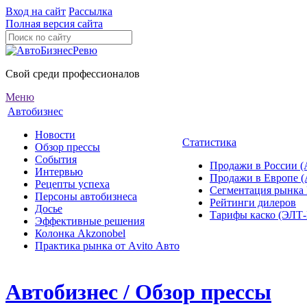
Вход на сайт
Рассылка
Полная версия сайта
Свой среди профессионалов
Меню
Автобизнес
Новости
Статистика
Обзор прессы
События
Продажи в России (
Интервью
Продажи в Европе 
Рецепты успеха
Сегментация рынка
Персоны автобизнеса
Рейтинги дилеров
Досье
Тарифы каско (ЭЛ
Эффективные решения
Колонка Akzonobel
Практика рынка от Аvito Авто
Автобизнес / Обзор прессы