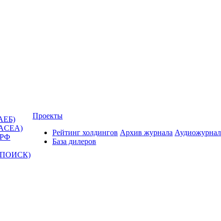
Проекты
АЕБ)
(ACEA)
Рейтинг холдингов
Архив журнала
Аудиожурнал
 РФ
База дилеров
Т-ПОИСК)