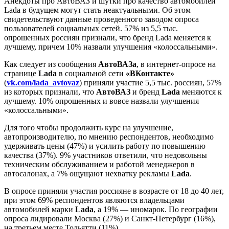
Анекдоты про АвтоВАЗ и шутки про качество автомобилей
Lada в будущем могут стать неактуальными. Об этом
свидетельствуют данные проведенного заводом опроса
пользователей социальных сетей. 57% из 5,5 тыс.
опрошенных россиян признали, что бренд Lada меняется к
лучшему, причем 10% назвали улучшения «колоссальными».
Как следует из сообщения
АвтоВАЗа
, в интернет-опросе на
странице
Lada
в социальной сети
«ВКонтакте»
(
vk.com/lada_avtovaz
) приняли участие 5,5 тыс. россиян, 57%
из которых признали, что
АвтоВАЗ
и бренд
Lada
меняются к
лучшему. 10% опрошенных и вовсе назвали улучшения
«колоссальными».
Для того чтобы продолжить курс на улучшение,
автопроизводителю, по мнению респондентов, необходимо
удерживать цены (47%) и усилить работу по повышению
качества (37%). 9% участников ответили, что недовольны
техническим обслуживанием и работой менеджеров в
автосалонах, а 7% ощущают нехватку рекламы
Lada
.
В опросе приняли участия россияне в возрасте от 18 до 40 лет,
при этом 69% респондентов являются владельцами
автомобилей марки
Lada
, а 19% — иномарок. По географии
опроса лидировали Москва (27%) и Санкт-Петербург (16%),
на третьем месте Тольятти (11%).