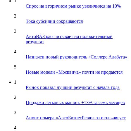
1
Спрос на вторичном рынке увеличился на 10%
2
Тока субсидии сокращаются
3
АвтоВАЗ рассчитывает на положительный
результат
4
Назначен новый руководитель «Соллерс Алабуга»
5
Новые модели «Москвича» почти не продаются
1
Рынок показал лучший результат с начала года
2
Продажи легковых машин: +13% за семь месяцев
3
Анонс номера «АвтоБизнесРевю» за июль-август
4