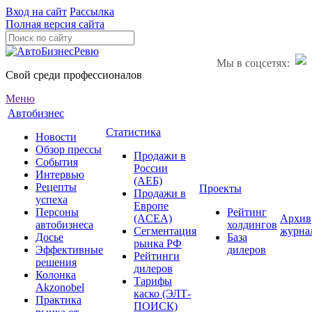
Вход на сайт
Рассылка
Полная версия сайта
Мы в соцсетях:
Свой среди профессионалов
Меню
Автобизнес
Статистика
Новости
Обзор прессы
Продажи в
События
России
Интервью
(АЕБ)
Рецепты
Проекты
Продажи в
успеха
Европе
Персоны
Рейтинг
(ACEA)
Архив
автобизнеса
холдингов
Сегментация
журна
Досье
База
рынка РФ
Эффективные
дилеров
Рейтинги
решения
дилеров
Колонка
Тарифы
Akzonobel
каско (ЭЛТ-
Практика
ПОИСК)